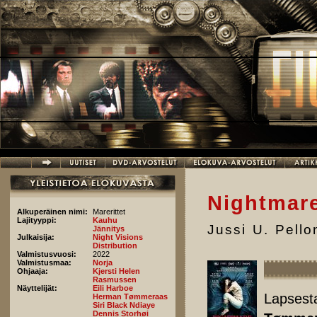
Hyppää pääsisältöön
Nightmare
Alkuperäinen nimi:
Marerittet
Lajityyppi:
Kauhu
Jussi U. Pell
Jännitys
Julkaisija:
Night Visions
Distribution
Valmistusvuosi:
2022
Valmistusmaa:
Norja
Ohjaaja:
Kjersti Helen
Rasmussen
Näyttelijät:
Eili Harboe
Lapsest
Herman Tømmeraas
Siri Black Ndiaye
Dennis Storhøi