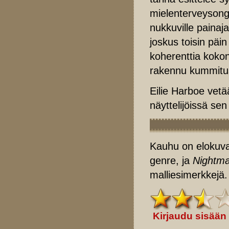
mielenterveysonge
nukkuville painajai
joskus toisin päin
koherenttia kokon
rakennu kummit
Eilie Harboe vetä
näyttelijöissä se
Kauhu on elokuvag
genre, ja
Nightma
malliesimerkkejä.
Kirjaudu sisään