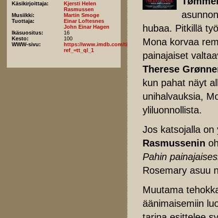
Tømmer
Käsikirjoittaja:
Kjersti Helen
Rasmussen
asunnon
Musiikki:
Martin Smoge
Tuottaja:
Einar Loftesnes
hubaa. Pitkillä t
John Einar Hagen
Ikäsuositus:
16
Kesto:
100
Mona korvaa remo
WWW-sivu:
https://www.imdb.com/title/tt14807000/fullcredits/?
ref_=tt_ql_1
painajaiset valta
Therese Grønne
kun pahat näyt al
unihalvauksia, Mo
yliluonnollista.
Jos katsojalla on 
Rasmussenin
oh
Pahin painajaises
Rosemary asuu ny
Muutama tehokkaa
äänimaisemiin luo
tarina esittelee 