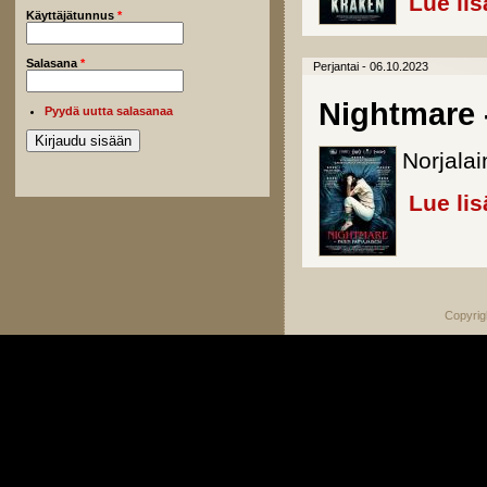
Lue lis
Käyttäjätunnus
*
Salasana
*
Perjantai - 06.10.2023
Nightmare -
Pyydä uutta salasanaa
Norjala
Lue lis
Copyrig