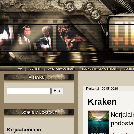
Hyppää pääsisältöön
Perjantai - 29.05.2026
Etsi
Hakulomake
Kraken
Norjala
pedosta
Kirjautuminen