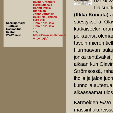
hankkiv
Raimo Grönberg
Martti Suosalo
tilaisuu
Hannu-Pekka
Björkman
(
Ilkka Koivula
) 
Jonna Järnefelt
Heikki Nousiainen
Ilkka Villi
säestyksellä, Ola
Käsikirjoittaja:
Timo Koivusalo
Tuottaja:
Timo Koivusalo
katkaiseekin uran 
Ikäsuositus:
12
Kesto:
125
poikaansa olemaa
WWW-sivu:
https://www.imdb.com/title/tt5822154/fullcredits?
ref_=tt_ql_1
tavoin mieron tiel
Hurmaavan laulaj
jonka tehtäväksi
aikaan kun Olavin
Strömsössä, rahaa 
iholle ja jaloa ju
kunnolla autettua
aikaasaamat ulos
Karmeiden
Risto 
massinhakureissuj