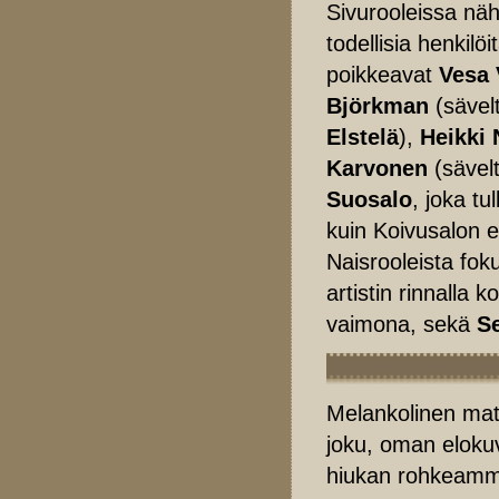
Sivurooleissa näh
todellisia henkilö
poikkeavat
Vesa 
Björkman
(sävel
Elstelä
),
Heikki 
Karvonen
(sävel
Suosalo
, joka tu
kuin Koivusalon 
Naisrooleista fok
artistin rinnalla
vaimona, sekä
Se
Melankolinen matk
joku, oman elokuv
hiukan rohkeamm