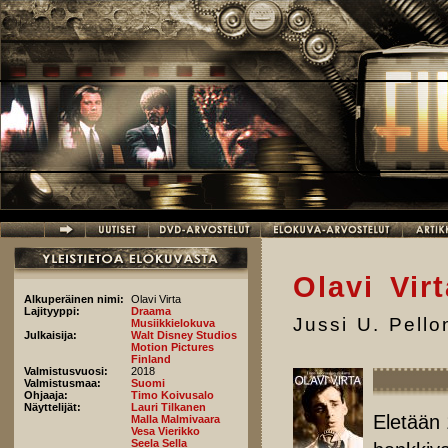
Hyppää pääsisältöön
Olavi Virt
Alkuperäinen nimi:
Olavi Virta
Lajityyppi:
Draama
Jussi U. Pell
Musiikkielokuva
Julkaisija:
Walt Disney Studios
Motion Pictures
Finland
Valmistusvuosi:
2018
Valmistusmaa:
Suomi
Ohjaaja:
Timo Koivusalo
Näyttelijät:
Lauri Tilkanen
Eletään 
Malla Malmivaara
Vesa Vierikko
Seela Sella