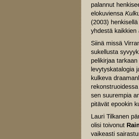
palannut henkisee
elokuviensa
Kulku
(2003) henkisellä
yhdestä kaikkien 
Siinä missä Virra
sukellusta syvyyks
pelikirjaa tarkaa
levytyskatalogia 
kulkeva draamanka
rekonstruoidessa 
sen suurempia ambi
pitävät epookin k
Lauri Tilkanen pä
olisi toivonut
Rai
vaikeasti sairast