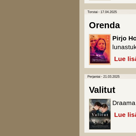
Torstai - 17.04.2025
Orenda
Pirjo H
lunastu
Lue lis
Perjantai - 21.03.2025
Valitut
Draama 
Lue lis