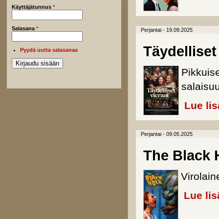
Käyttäjätunnus
*
Salasana
*
Perjantai - 19.09.2025
Täydelliset
Pyydä uutta salasanaa
Pikkuise
salaisuu
Lue li
Perjantai - 09.05.2025
The Black 
Virolai
Lue lis