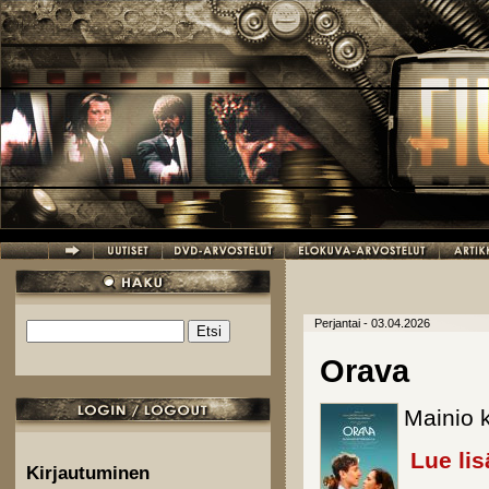
Hyppää pääsisältöön
Perjantai - 03.04.2026
Etsi
Hakulomake
Orava
Mainio 
Lue lis
Kirjautuminen