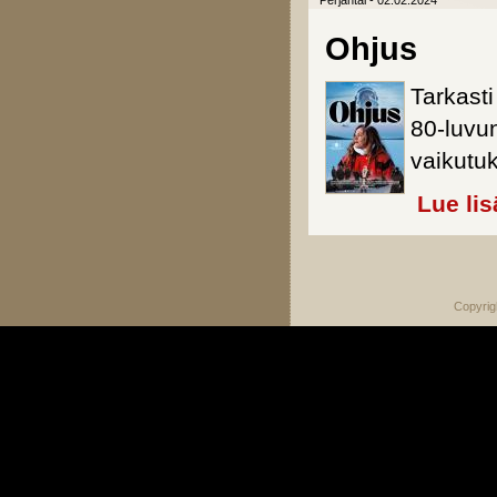
Perjantai - 02.02.2024
Ohjus
Tarkast
80-luvu
vaikutuk
Lue lis
Sivut
Copyrig