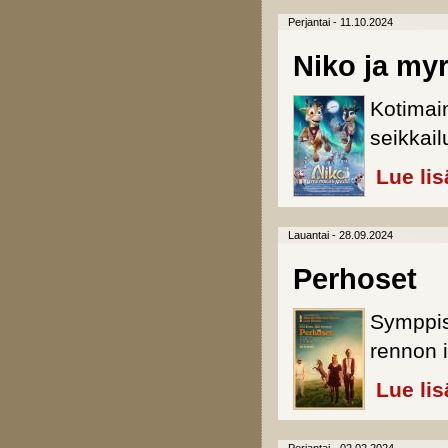
Perjantai - 11.10.2024
Niko ja my
Kotimai
seikkail
Lue lis
Lauantai - 28.09.2024
Perhoset
Symppis
rennon 
Lue lis