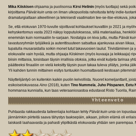
Mika Kiiskisen
ohjaama ja puolisonsa
Kirsi Helinin
(myös tuottaja) sekä poi
kirjoittama
Päivät kuin unta
on ilman ulkopuolista rahoitusta tehty indie-tuot
dramaturgialtaan alkeellinen ja teknisesti vaatimaton tee-se-itse-elokuva, jok
Se, että elokuvan 1970-luvulle sijoittuvat kohtaukset kuvattiin jo 2021 ja myöh
kehyskertomus vasta 2023 näkyy lopputuloksessa, sillä materiaaliaa, henkilöi
enemmän kuin normaaliin tv-sarjaan. Nostalgia on kiva juttu, mutta
Päivät kui
e/tt33256304/fullcredits/?
lavastusryhmän työjälkeä ja autenttisuuteen satsattua ajankuvaa aivan liikaa, 
tupatulla musaraidalla soikin monet tutut takavuosien laulut. Tiivistäminen ja 
elokuvalle vain hyvää, mutta ohjaaja Kiiskinen (myös kuvaaja ja leikkaaja) rip
biisin mittaisia, toisistaan täysin irrallisia otoksia, jotka eivät kuljeta tarinaa 
päätteeksi finaaliin on vielä keksitty täysin puun takaa tuleva yllätys, jonka j
Yli kahden tunnin mittainen esitys tuntuukin huomattavasti kestoaan pitemmäl
Näyttelijäntyö on kuitenkin kaikin puolin kelvollista. Nuoret komeljanttarit, joi
esikoiselokuvassa
Aino
(2018), kuten
Tino Nummela
,
Juho Piispanen
,
Eetu 
hommansa kunnialla, kun taas veteraaniosastoa edustavat Risto Tuorila, Rai
Yhteenveto
Puhtaasta rakkaudesta taiteenlajia kohtaan tehty
Päivät kuin unta
on lopustaan
jännärinkin piirteitä saava tähystys taaksepäin, aikaan, jolloin elämä oli erilai
laiskasti laahaavasta ja pahasti ylipitkästä elokuvasta yhtään sen parempaa. Näy