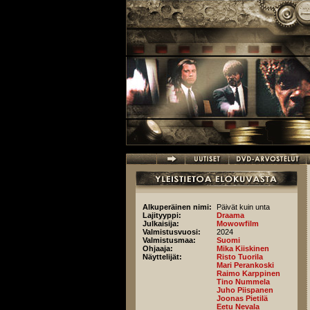
Hyppää pääsisältöön
Alkuperäinen nimi:
Päivät kuin unta
Lajityyppi:
Draama
Julkaisija:
Mowowfilm
Valmistusvuosi:
2024
Valmistusmaa:
Suomi
Ohjaaja:
Mika Kiiskinen
Näyttelijät:
Risto Tuorila
Mari Perankoski
Raimo Karppinen
Tino Nummela
Juho Piispanen
Joonas Pietilä
Eetu Nevala