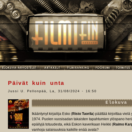
Päivät kuin unta
Jussi U. Pellonpää
,
La, 31/08/2024 - 16:50
Elokuva
Ikääntynyt kirjailija Esko (
Risto Tuorila
) päättää kirjoittaa vie
1974. Puolen vuosisadan takaisten tapahtumien ylöspano herät
epäilyjä totuudesta, eikä Eskon kaverikaan Heikki (
Raimo Kar
vanhoja salaisuuksia kaikille enää avata?