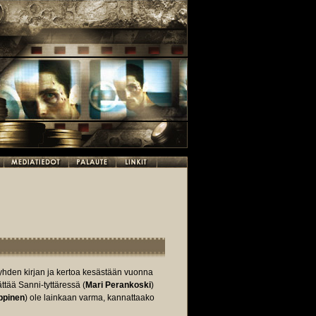
lä yhden kirjan ja kertoa kesästään vuonna
tää Sanni-tyttäressä (
Mari Perankoski
)
ppinen
) ole lainkaan varma, kannattaako