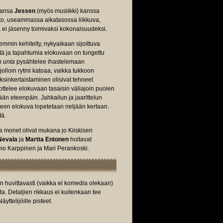
kansa
Jessen
(myös musiikki) kanssa
anto, useammassa aikatasossa liikkuva,
a ei jäsenny toimivaksi kokonaisuudeksi.
emmin kehitelty, nykyaikaan sijoittuva
tä ja tapahtumia elokuvaan on tungettu
n unta
pysähtelee ihastelemaan
jolloin rytmi katoaa, vaikka tukkoon
yksinkertaistaminen olisivat tehneet
ottelee elokuvaan tasaisin väliajoin puolen
yhtään eteenpäin. Jahkailun ja jaarittelun
älkeen elokuva lopetetaan neljään kertaan.
tä.
sta monet olivat mukana jo Kiiskisen
Nevala
ja
Martta Entonen
hoitavat
mo Karppinen ja Mari Perankoski.
 huvittavasti (vaikka ei komedia olekaan)
sta. Detaljien rikkaus ei kuitenkaan tee
ttelijöille pisteet.