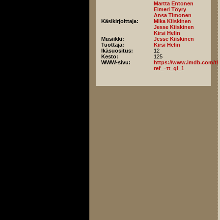
Martta Entonen
Elmeri Töyry
Ansa Timonen
Käsikirjoittaja:
Mika Kiiskinen
Jesse Kiiskinen
Kirsi Helin
Musiikki:
Jesse Kiiskinen
Tuottaja:
Kirsi Helin
Ikäsuositus:
12
Kesto:
125
WWW-sivu:
https://www.imdb.com/titl
ref_=tt_ql_1