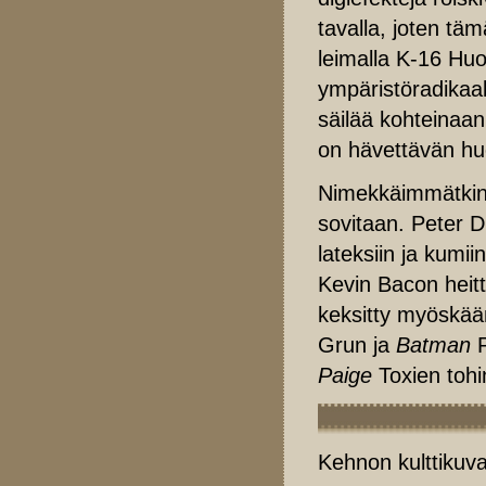
tavalla, joten t
leimalla K-16 Hu
ympäristöradikaal
säilää kohteinaa
on hävettävän hu
Nimekkäimmätkin 
sovitaan. Peter 
lateksiin ja kumii
Kevin Bacon heitt
keksitty myöskään
Grun ja
Batman
Paige
Toxien tohi
Kehnon kulttikuv