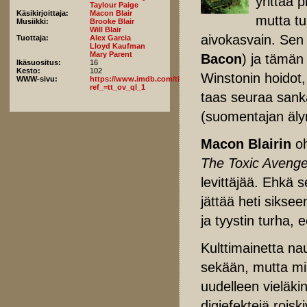
yrittää 
Taylour Paige
Käsikirjoittaja:
Macon Blair
mutta tu
Musiikki:
Brooke Blair
Will Blair
aivokasvain. Sen 
Tuottaja:
Alex Garcia
Lloyd Kaufman
Mary Parent
Bacon
) ja tämän 
Ikäsuositus:
16
Kesto:
102
Winstonin hoidot
WWW-sivu:
https://www.imdb.com/title/tt1633359/fullcredits/?
ref_=tt_ov_ql_1
taas seuraa sank
(suomentajan äly
Macon Blairin
o
The Toxic Avenge
levittäjää. Ehkä 
jättää heti sikse
ja tyystin turha,
Kulttimainetta na
sekään, mutta mikä
uudelleen vieläk
digiefektejä roisk