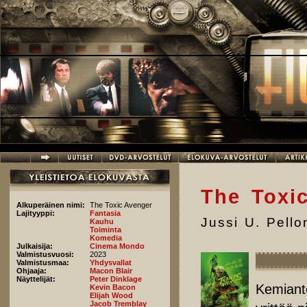
Hyppää pääsisältöön
The Toxi
Alkuperäinen nimi:
The Toxic Avenger
Lajityyppi:
Fantasia
Jussi U. Pell
Kauhu
Toiminta
Komedia
Julkaisija:
Cinema Mondo
Valmistusvuosi:
2023
Valmistusmaa:
Yhdysvallat
Ohjaaja:
Macon Blair
Näyttelijät:
Peter Dinklage
Kemiant
Kevin Bacon
Elijah Wood
Jacob Tremblay