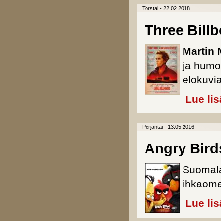
Torstai - 22.02.2018
Three Bill
Martin
ja humor
elokuvi
Lue lis
Perjantai - 13.05.2016
Angry Bird
Suomalai
ihkaoma
Lue lis