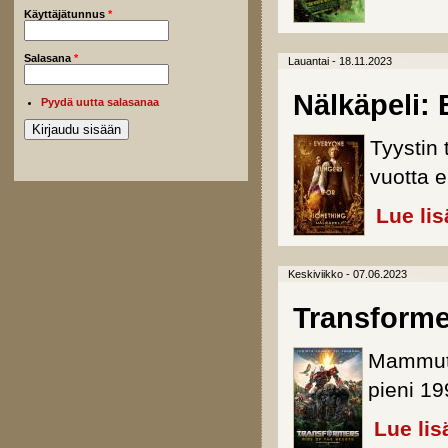
Käyttäjätunnus
*
Salasana
*
Lauantai - 18.11.2023
Nälkäpeli: 
Pyydä uutta salasanaa
Tyystin
vuotta 
Lue lis
Keskiviikko - 07.06.2023
Transforme
Mammutt
pieni 19
Lue lis