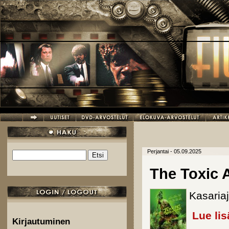
Hyppää pääsisältöön
Perjantai - 05.09.2025
Etsi
Hakulomake
The Toxic 
Kasariaj
Lue lis
Kirjautuminen