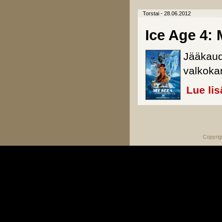
Torstai - 28.06.2012
Ice Age 4:
Jääkaud
valkoka
Lue lis
Sivut
Copyrig