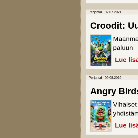
Perjantai - 02.07.2021
Croodit: Uu
Maanmain
paluun.
Lue lis
Perjantai - 09.08.2019
Angry Bird
Vihaiset
yhdistä
Lue lis