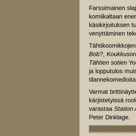
Farssimainen slap
komiikaltaan energ
käsikirjoituksen 
venyttäminen teke
Tähtikoomikkojen
Bob?
,
Koukkusor
Tähtien sotien
Yo
ja lopputulos mui
tilannekomedioita
Varmat brittinäyt
kärjistetyissä r
varastaa
Station 
Peter Dinklage.