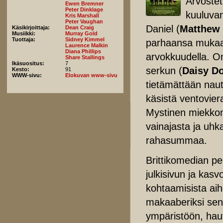
Arvoste
Ewen Bremner
Peter Dinklage
kuuluvan
Kris Marshall
Peter Vaughan
Daniel (
Matthew
Käsikirjoittaja:
Dean Craig
Musiikki:
Murray Gold
Tuottaja:
Sidney Kimmel
parhaansa mukaan
Laurence Malkin
Diana Phillips
arvokkuudella. On
Share Stallings
Ikäsuositus:
7
serkun (
Daisy D
Kesto:
91
WWW-sivu:
Elokuvan www-sivu
tietämättään nautt
käsistä ventovier
Mystinen miekkone
vainajasta ja uhk
rahasummaa.
Brittikomedian p
julkisivun ja kas
kohtaamisista aih
makaaberiksi sen
ympäristöön, haut