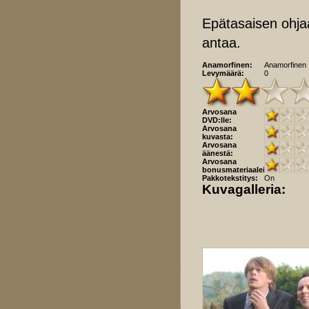
Epätasaisen ohja
antaa.
Anamorfinen:
Anamorfinen
Levymäärä:
0
Arvosana
DVD:lle:
Arvosana
kuvasta:
Arvosana
äänestä:
Arvosana
bonusmateriaaleista:
Pakkotekstitys:
On
Kuvagalleria: