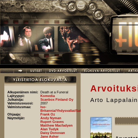
Hyppää pääsisältöön
Arvoituks
Alkuperäinen nimi:
Death at a Funeral
Lajityyppi:
Komedia
Arto Lappalai
Julkaisija:
Scanbox Finland Oy
Valmistusvuosi:
2007
Valmistusmaa:
Iso-
Britannia/Yhdysvallat/Saksa
Ohjaaja:
Frank Oz
Näyttelijät:
Andy Nyman
Rupert Graves
Matthew Macfadyen
Alan Tudyk
Daisy Donovan
Jane Asher