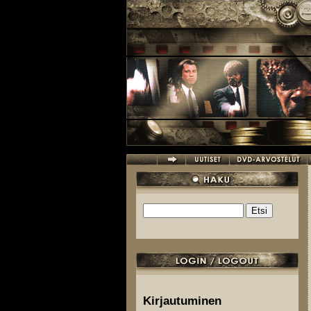
Hyppää pääsisältöön
Etsi
Hakulomake
Kirjautuminen