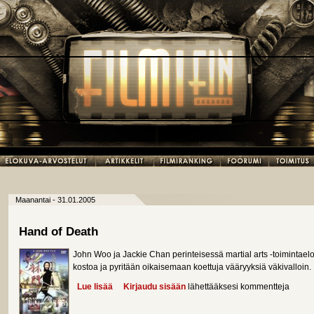
Maanantai - 31.01.2005
Hand of Death
John Woo ja Jackie Chan perinteisessä martial arts -toimintael
kostoa ja pyritään oikaisemaan koettuja vääryyksiä väkivalloin.
Lue lisää
about Hand of Death
Kirjaudu sisään
lähettääksesi kommentteja