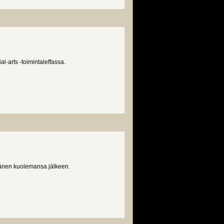
-arts -toimintaleffassa.
 hänen kuolemansa jälkeen.