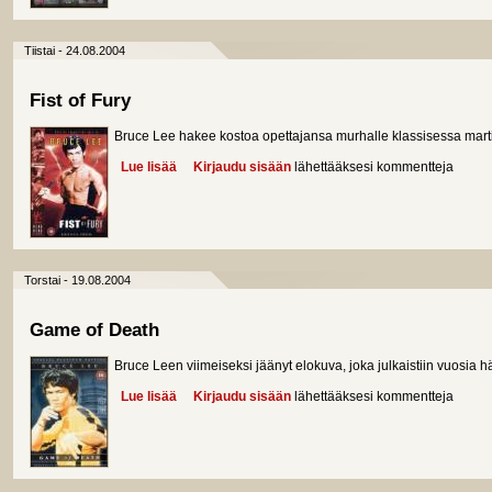
Tiistai - 24.08.2004
Fist of Fury
Bruce Lee hakee kostoa opettajansa murhalle klassisessa martial
Lue lisää
about Fist of Fury
Kirjaudu sisään
lähettääksesi kommentteja
Torstai - 19.08.2004
Game of Death
Bruce Leen viimeiseksi jäänyt elokuva, joka julkaistiin vuosia
Lue lisää
about Game of Death
Kirjaudu sisään
lähettääksesi kommentteja