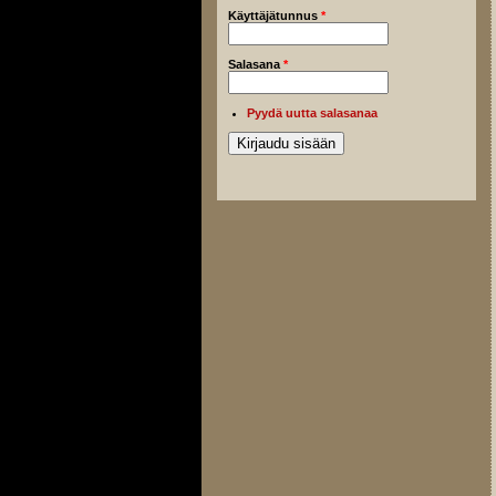
Käyttäjätunnus
*
Salasana
*
Pyydä uutta salasanaa