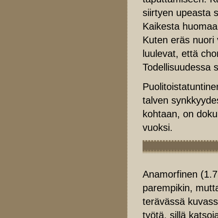
siirtyen upeasta s
Kaikesta huomaa, 
Kuten eräs nuori 
luulevat, että ch
Todellisuudessa sy
Puolitoistatuntin
talven synkkyydes
kohtaan, on doku
vuoksi.
Anamorfinen (1.78
parempikin, mutta
terävässä kuvassa
työtä, sillä kats