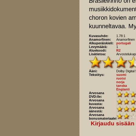
Brasileirinho
on er
musiikkidokumentt
choron kovien amm
kuunneltavaa. Myö
Kuvasuhde:
1.78:1
Anamorfinen:
Anamorfinen
Alkuperäiskieli:
portugali
Levymäärä:
1
Aluekoodi:
R2
Lisätietoa:
Arvostelukapp
Ääni:
Dolby Digital 
Tekstitys:
suomi
ruotsi
norja
tanska
Englanti
Arvosana
DVD:lle:
Arvosana
kuvasta:
Arvosana
äänestä:
Arvosana
bonusmateriaaleista:
Kirjaudu sisään