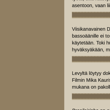
asentoon, vaan lii
Viisikanavainen D
bassoäänille ei to
käytetään. Toki 
hyväksyäkään, mu
Levyltä löytyy do
Filmin Mika Kauris
mukana on pakoll