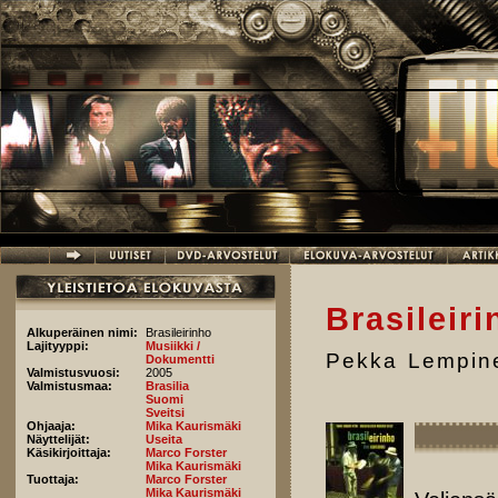
Hyppää pääsisältöön
Brasileir
Alkuperäinen nimi:
Brasileirinho
Lajityyppi:
Musiikki /
Pekka Lempin
Dokumentti
Valmistusvuosi:
2005
Valmistusmaa:
Brasilia
Suomi
Sveitsi
Ohjaaja:
Mika Kaurismäki
Näyttelijät:
Useita
Käsikirjoittaja:
Marco Forster
Mika Kaurismäki
Tuottaja:
Marco Forster
Mika Kaurismäki