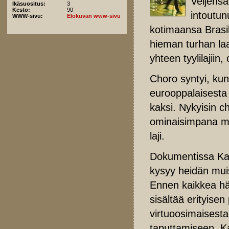
Veljensä
Ikäsuositus:
3
Kesto:
90
intoutu
WWW-sivu:
Elokuvan www-sivu
kotimaansa Brasil
hieman turhan laa
yhteen tyylilajiin,
Choro syntyi, kun 
eurooppalaisesta e
kaksi. Nykyisin 
ominaisimpana mus
laji.
Dokumentissa Kau
kysyy heidän muis
Ennen kaikkea hä
sisältää erityise
virtuoosimaisesta
taputtamiseen. Ka