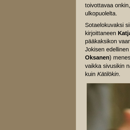
toivottavaa onkin
ulkopuolelta.
Sotaelokuvaksi si
kirjoittaneen
Katj
pääkaksikon vaara
Jokisen edellinen 
Oksanen
) menes
vaikka sivusikin
kuin
Kätilökin
.