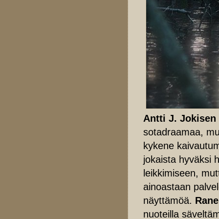
Antti J. Jokisen
sotadraamaa, mutt
kykene kaivautuma
jokaista hyväksi h
leikkimiseen, mutt
ainoastaan palvel
näyttämöä.
Rane
nuoteilla sävelt