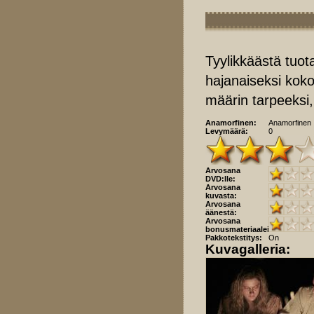
Tyylikkäästä tuot
hajanaiseksi koko
määrin tarpeeksi, 
Anamorfinen:
Anamorfinen
Levymäärä:
0
Arvosana
DVD:lle:
Arvosana
kuvasta:
Arvosana
äänestä:
Arvosana
bonusmateriaaleista:
Pakkotekstitys:
On
Kuvagalleria: