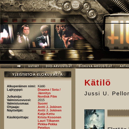
Hyppää pääsisältöön
Kätilö
Alkuperäinen nimi:
Kätilö
Lajityyppi:
Draama / Sota /
Jussi U. Pell
Jännitys
Julkaisija:
Nordisk Film
Valmistusvuosi:
2015
Valmistusmaa:
Suomi
Ohjaaja:
Antti J. Jokinen
Näyttelijät:
Antti J. Jokinen
Katja Kettu
Käsikirjoittaja:
Krista Kosonen
Lauri Tilkanen
Pirkka-Pekka
Petelius