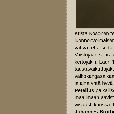
Krista Kosonen t
luonnonvoimaisena
vahva, että se tu
Vaistojaan seuraav
kertojakin.
Lauri 
taustavaikuttajak
valkokangasaika
ja aina yhtä hyv
Petelius
paikalli
maailmaan aavistu
viisaasti kurissa.
Johannes Broth