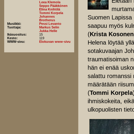
Eletään 
Leea Klemola
Seppo Pääkkönen
murtamas
Elina Knihtilä
Tommi Korpela
Suomen Lapissa e
Johannes
Brotherus
Musiikki:
Pessi Levanto
saapuu myös kulm
Tuottaja:
Markus Selin
Jukka Helle
(
Krista Kosonen
Ikäsuositus:
15
Kesto:
119
Helena löytää yl
WWW-sivu:
Elokuvan www-sivu
sotakuvaajan Joh
traumatisoiman nu
hän ei enää usko
salattu romanssi 
määrätään riisuma
(
Tommi Korpela
ihmiskokeita, eik
ulkopuolisten tiet