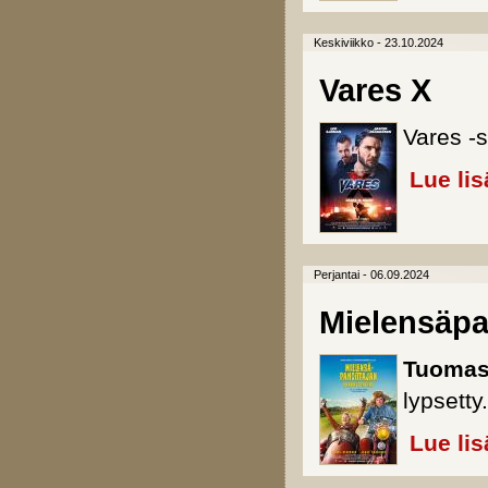
Keskiviikko - 23.10.2024
Vares X
Vares -s
Lue lis
Perjantai - 06.09.2024
Mielensäpa
Tuomas
lypsetty.
Lue lis