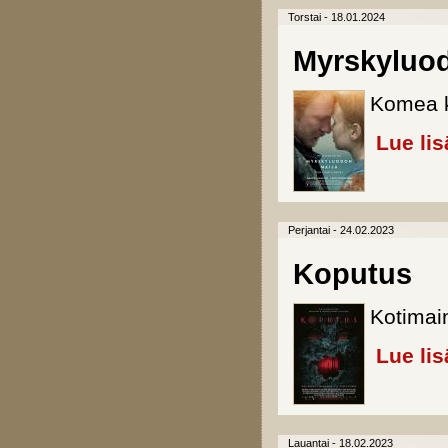
Torstai - 18.01.2024
Myrskyluod
Komea k
Lue lis
Perjantai - 24.02.2023
Koputus
Kotimai
Lue lis
Lauantai - 18.02.2023