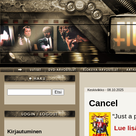
Hyppää pääsisältöön
Keskiviikko - 08.10.2025
Etsi
Hakulomake
Cancel
"Just a 
Lue lis
Kirjautuminen