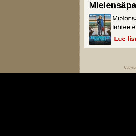
Mielensäpa
Mielens
lähtee 
Lue lis
Sivut
Copyrig