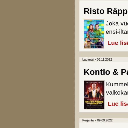
Risto Räppä
Joka vu
ensi-ilt
Lue lis
Lauantai - 05.11.2022
Kontio & P
Kummeli-
valkoka
Lue li
Perjantai - 09.09.2022