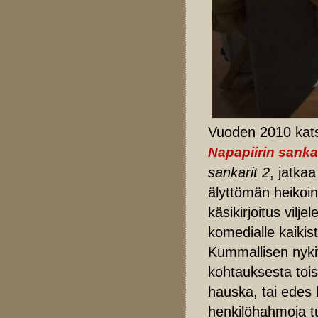
Vuoden 2010 kat
Napapiirin sanka
sankarit 2
, jatka
älyttömän heikoin 
käsikirjoitus vil
komedialle kaikis
Kummallisen nykivä
kohtauksesta tois
hauska, tai edes 
henkilöhahmoja tuk