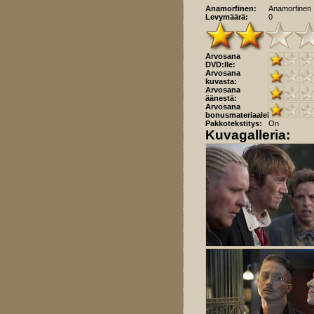
Anamorfinen:
Anamorfinen
Levymäärä:
0
Arvosana
DVD:lle:
Arvosana
kuvasta:
Arvosana
äänestä:
Arvosana
bonusmateriaaleista:
Pakkotekstitys:
On
Kuvagalleria: