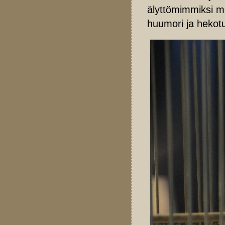
älyttömimmiksi m
huumori ja hekot