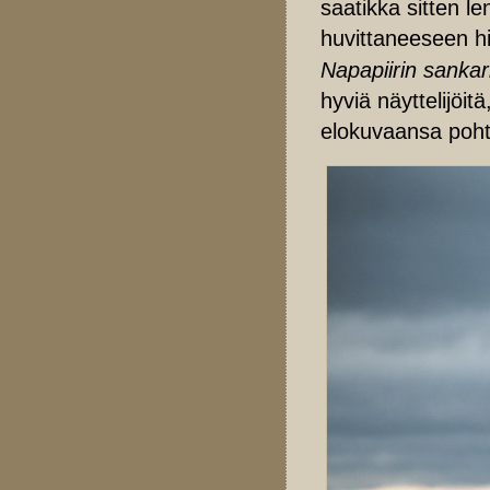
saatikka sitten l
huvittaneeseen h
Napapiirin sankar
hyviä näyttelijöit
elokuvaansa pohti