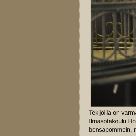
Tekijöillä on var
Ilmasotakoulu Ho
bensapommein, mut