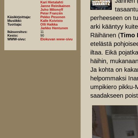
Jannen 
Kari Hietalahti
Janne Reinikainen
tasaantu
Juho Milonoff
Peter Franzén
perheeseen on tul
Käsikirjoittaja:
Pekko Pesonen
Musiikki:
Kalle Koivisto
Tuottaja:
Olli Haikka
arki kääntyy kuit
Jarkko Hentunen
Ikäsuositus:
11
Räihänen (
Timo 
Kesto:
90
WWW-sivu:
Elokuvan www-sivu
etelästä pohjoise
iltaa. Eikä pojat
häihin, mukanaan
Ja kohta on kakara
helpommaksi Inari
umpikiero pikku-
saadakseen poist