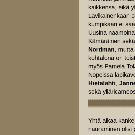
kaikkensa, eikä 
Lavikainenkaan 
kumpikaan ei saa 
Uusina naamoina 
Kämäräinen sekä
Nordman
, mutta
kohtalona on toi
myös Pamela Tolan
Nopeissa läpikäv
Hietalahti
,
Janne
sekä ylläricame
Yhtä aikaa kankea
nauraminen olisi 