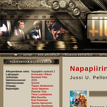
Hyppää pääsisältöön
Napapiiri
Alkuperäinen nimi:
Napapiirin sankarit 2
Lajityyppi:
Komedia / Rikos
Jussi U. Pell
Julkaisija:
Nordisk Film
Valmistusvuosi:
2015
Valmistusmaa:
Suomi
Ohjaaja:
Teppo Airaksinen
Näyttelijät:
Jussi Vatanen
Pamela Tola
Timo Lavikainen
Miia Nuutila
Kari Ketonen
Santtu karvonen
Joonas Nordman