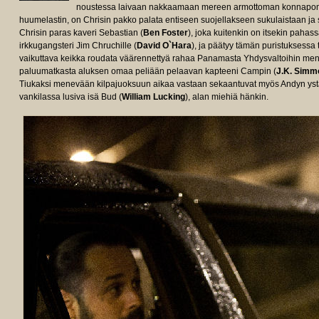
noustessa laivaan nakkaamaan mereen armottoman konnapomo
huumelastin, on Chrisin pakko palata entiseen suojellakseen sukulaistaan ja
Chrisin paras kaveri Sebastian (
Ben Foster
), joka kuitenkin on itsekin pahas
irkkugangsteri Jim Chruchille (
David O`Hara
), ja päätyy tämän puristuksessa
vaikuttava keikka roudata väärennettyä rahaa Panamasta Yhdysvaltoihin mene
paluumatkasta aluksen omaa peliään pelaavan kapteeni Campin (
J.K. Simm
Tiukaksi menevään kilpajuoksuun aikaa vastaan sekaantuvat myös Andyn ys
vankilassa lusiva isä Bud (
William Lucking
), alan miehiä hänkin.