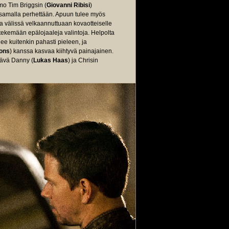
 Tim Briggsin (
Giovanni Ribisi
)
 samalla perhettään. Apuun tulee myös
sa välissä velkaannuttuaan kovaotteiselle
 tekemään epälojaaleja valintoja. Helpolta
e kuitenkin pahasti pieleen, ja
ons
) kanssa kasvaa kiihtyvä painajainen.
tävä Danny (
Lukas Haas
) ja Chrisin