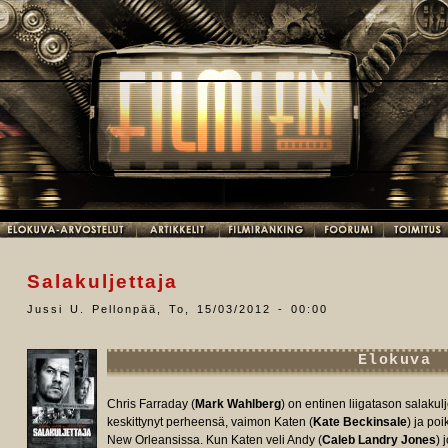
Salakuljettaja
Jussi U. Pellonpää
,
To, 15/03/2012 - 00:00
Elokuva
Chris Farraday (
Mark Wahlberg
) on entinen liigatason salaku
keskittynyt perheensä, vaimon Katen (
Kate Beckinsale
) ja po
New Orleansissa. Kun Katen veli Andy (
Caleb Landry Jones
) 