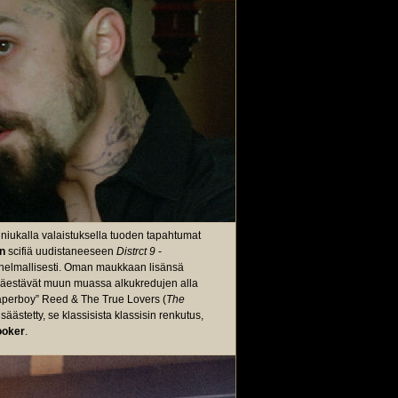
i niukalla valaistuksella tuoden tapahtumat
n
scifiä uudistaneeseen
Distrct 9
-
nnelmallisesti. Oman maukkaan lisänsä
un säestävät muun muassa alkukredujen alla
Paperboy” Reed & The True Lovers (
The
n säästetty, se klassisista klassisin renkutus,
ooker
.