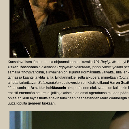
Kansainvälisen läpimurtonsa ohjaamallaan elokuvalla
101 Reykjavik
tehnyt
B
Óskar Jónassonin
elokuvassa
Reykjavík-Rotterdam
, johon
Salakuljettaja
per
samalla Yhdysvaltoihin, siirtyminen on sujunut Kormákurilta vaivatta, sillä jenk
tarinassa käänteitä yhtä lailla. Englanninkieliseltä alkuperäisnimeltään (
Cont
aihetta tarkoittavan
Salakujettajan
uusioversion on käsikijoittanut
Aaron Guzi
Jónassonin ja
Arnaldur Indriðasonin
alkuperäiseen elokuvaan, on kuitenkin l
entistä enemmän pelureita, joilla jokaisella on omat agendansa muiden pään
ohjaajan kuin myös tuottajanakin toimineen pääosatähden Mark Wahlbergin 
uutta lopulta genreen tuokaan.