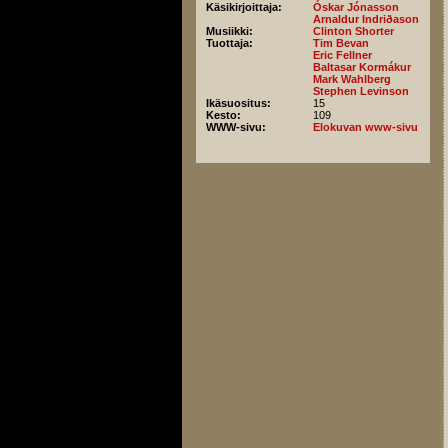
Käsikirjoittaja:
Óskar Jónasson
Arnaldur Indriðason
Musiikki:
Clinton Shorter
Tuottaja:
Tim Bevan
Eric Fellner
Baltasar Kormákur
Mark Wahlberg
Stephen Levinson
Ikäsuositus:
15
Kesto:
109
WWW-sivu:
Elokuvan www-sivu