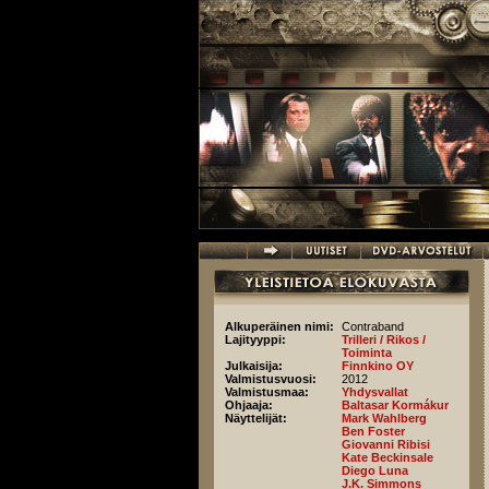
Hyppää pääsisältöön
Alkuperäinen nimi:
Contraband
Lajityyppi:
Trilleri / Rikos /
Toiminta
Julkaisija:
Finnkino OY
Valmistusvuosi:
2012
Valmistusmaa:
Yhdysvallat
Ohjaaja:
Baltasar Kormákur
Näyttelijät:
Mark Wahlberg
Ben Foster
Giovanni Ribisi
Kate Beckinsale
Diego Luna
J.K. Simmons