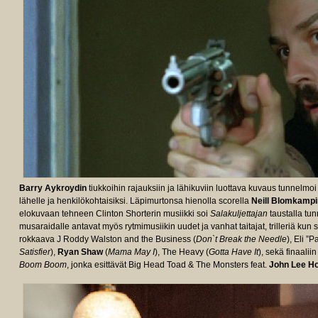
Barry Aykroydin
tiukkoihin rajauksiin ja lähikuviin luottava kuvaus tunnelmo
lähelle ja henkilökohtaisiksi. Läpimurtonsa hienolla scorella
Neill Blomkampi
elokuvaan tehneen Clinton Shorterin musiikki soi
Salakuljettajan
taustalla tu
musaraidalle antavat myös rytmimusiikin uudet ja vanhat taitajat, trilleriä k
rokkaava J Roddy Walston and the Business (
Don`t Break the Needle
), Eli ”
Satisfier
),
Ryan Shaw
(
Mama May I
), The Heavy (
Gotta Have It
), sekä finaalii
Boom Boom
, jonka esittävät Big Head Toad & The Monsters feat.
John Lee H