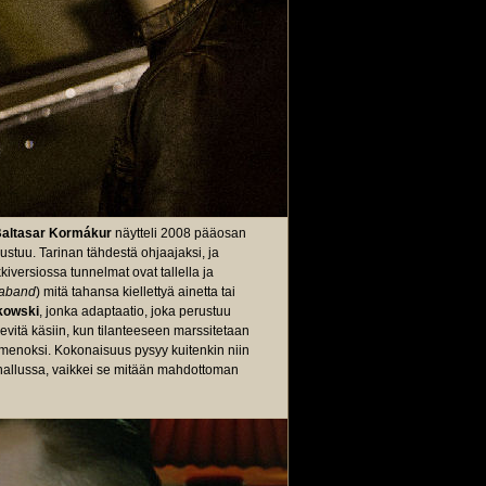
altasar Kormákur
näytteli 2008 pääosan
ustuu. Tarinan tähdestä ohjaajaksi, ja
kiversiossa tunnelmat ovat tallella ja
raband
) mitä tahansa kiellettyä ainetta tai
kowski
, jonka adaptaatio, joka perustuu
evitä käsiin, kun tilanteeseen marssitetaan
menoksi. Kokonaisuus pysyy kuitenkin niin
hallussa, vaikkei se mitään mahdottoman