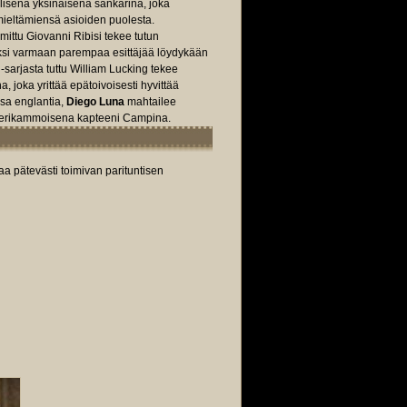
llisenä yksinäisenä sankarina, joka
mieltämiensä asioiden puolesta.
uomittu Giovanni Ribisi tekee tutun
kiksi varmaan parempaa esittäjää löydykään
-sarjasta tuttu William Lucking tekee
 joka yrittää epätoivoisesti hyvittää
nsa englantia,
Diego Luna
mahtailee
teerikammoisena kapteeni Campina.
aa pätevästi toimivan parituntisen