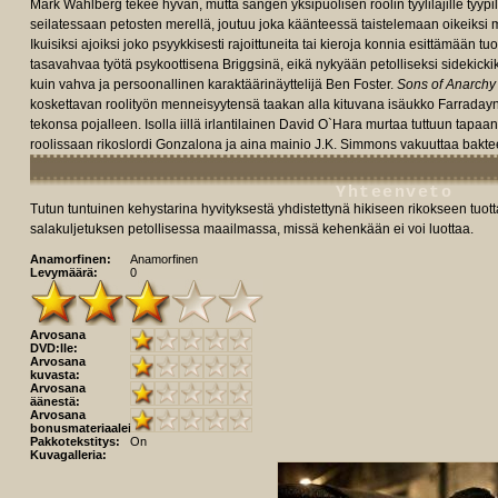
Mark Wahlberg tekee hyvän, mutta sangen yksipuolisen roolin tyylilajille tyypi
seilatessaan petosten merellä, joutuu joka käänteessä taistelemaan oikeiksi 
Ikuisiksi ajoiksi joko psyykkisesti rajoittuneita tai kieroja konnia esittämään t
tasavahvaa työtä psykoottisena Briggsinä, eikä nykyään petolliseksi sidekic
kuin vahva ja persoonallinen karaktäärinäyttelijä Ben Foster.
Sons of Anarchy
koskettavan roolityön menneisyytensä taakan alla kituvana isäukko Farradayna,
tekonsa pojalleen. Isolla iillä irlantilainen David O`Hara murtaa tuttuun tapaa
roolissaan rikoslordi Gonzalona ja aina mainio J.K. Simmons vakuuttaa bak
Yhteenveto
Tutun tuntuinen kehystarina hyvityksestä yhdistettynä hikiseen rikokseen tuott
salakuljetuksen petollisessa maailmassa, missä kehenkään ei voi luottaa.
Anamorfinen:
Anamorfinen
Levymäärä:
0
Arvosana
DVD:lle:
Arvosana
kuvasta:
Arvosana
äänestä:
Arvosana
bonusmateriaaleista:
Pakkotekstitys:
On
Kuvagalleria: