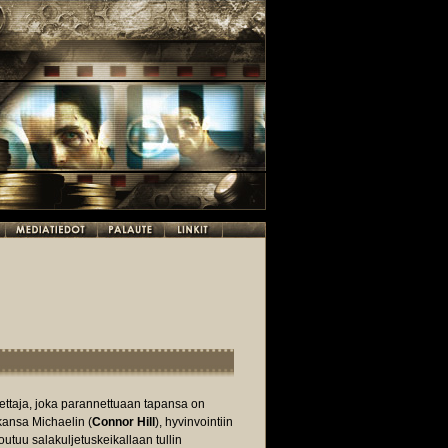
ljettaja, joka parannettuaan tapansa on
ikansa Michaelin (
Connor Hill
), hyvinvointiin
joutuu salakuljetuskeikallaan tullin