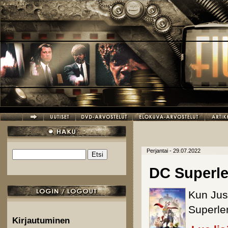
Hyppää pääsisältöön
Perjantai - 29.07.2022
Etsi
Hakulomake
DC Superle
Kun Jus
Superle
Kirjautuminen