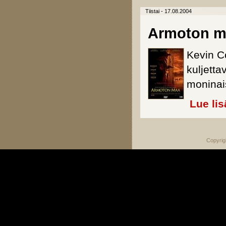
Tiistai - 17.08.2004
Armoton m
Kevin Co
kuljetta
moninais
Lue lis
Copyrig