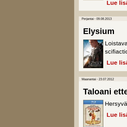
Lue lis
Perjantai - 09.08.2013
Elysium
Loistava
scifiacti
Lue lis
Maanantai - 23.07.2012
Taloani ett
Hersyvä
Lue lis