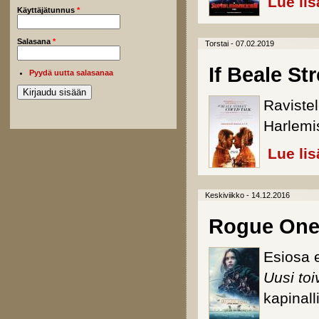
Lue lis
Käyttäjätunnus
*
Salasana
*
Torstai - 07.02.2019
If Beale St
Pyydä uutta salasanaa
Raviste
Harlemi
Lue lis
Keskiviikko - 14.12.2016
Rogue One:
Esiosa 
Uusi toi
kapinalli