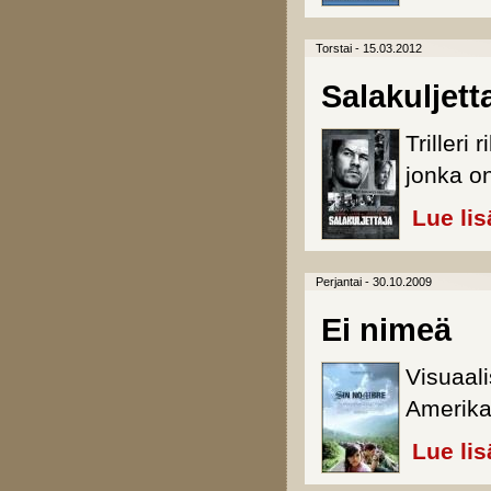
Torstai - 15.03.2012
Salakuljett
Trilleri
jonka on
Lue lis
Perjantai - 30.10.2009
Ei nimeä
Visuaali
Amerikan
Lue lis