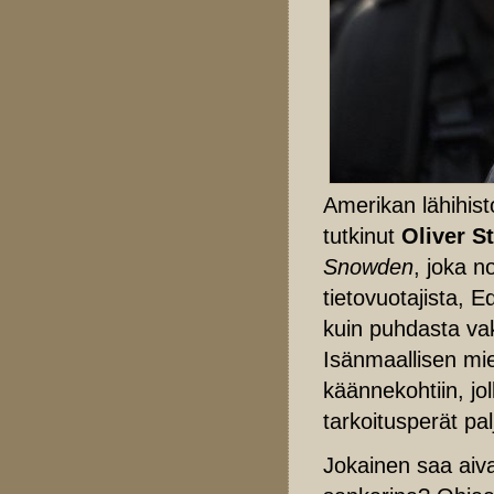
Amerikan lähihisto
tutkinut
Oliver S
Snowden
, joka 
tietovuotajista,
kuin puhdasta vak
Isänmaallisen mie
käännekohtiin, jo
tarkoitusperät pal
Jokainen saa aiv