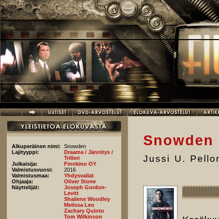
Hyppää pääsisältöön
Snowden
Alkuperäinen nimi:
Snowden
Lajityyppi:
Draama / Jännitys /
Jussi U. Pell
Trilleri
Julkaisija:
Finnkino OY
Valmistusvuosi:
2016
Valmistusmaa:
Yhdysvallat
Ohjaaja:
Oliver Stone
Näyttelijät:
Joseph Gordon-
Levitt
Shailene Woodley
Melissa Leo
Zachary Quinto
Tom Wilkinson