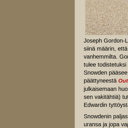
Joseph Gordon-Le
siinä määrin, ett
vanhemmilta. Gord
tulee todistetuk
Snowden pääsee s
päättyneestä
Out
julkaisemaan huo
sen vakitähtiä) t
Edwardin tyttöyst
Snowdenin paljast
uransa ja jopa va