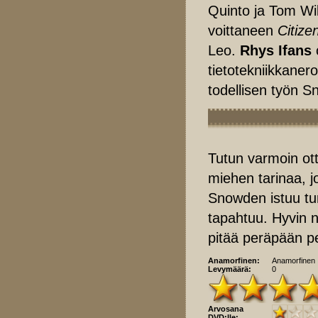
Quinto ja Tom Wi
voittaneen
Citize
Leo.
Rhys Ifans
tietotekniikkaner
todellisen työn S
Tutun varmoin ot
miehen tarinaa, j
Snowden istuu tu
tapahtuu. Hyvin nä
pitää peräpään p
Anamorfinen:
Anamorfinen
Levymäärä:
0
Arvosana
DVD:lle: