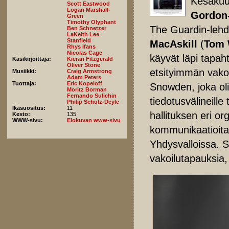
Kesäkuu
Scott Eastwood
Logan Marshall-
Gordon-
Green
Timothy Olyphant
The Guardin-leh
Ben Schnetzer
LaKeith Lee
Stanfield
MacAskill
(
Tom 
Rhys Ifans
Nicolas Cage
käyvät läpi tapa
Käsikirjoittaja:
Kieran Fitzgerald
Oliver Stone
etsityimmän vakoo
Musiikki:
Craig Armstrong
Adam Peters
Tuottaja:
Eric Kopeloff
Snowden, joka oli
Moritz Borman
Fernando Sulichin
tiedotusvälineille 
Philip Schulz-Deyle
Ikäsuositus:
11
hallituksen eri or
Kesto:
135
WWW-sivu:
Elokuvan www-sivu
kommunikaatioita
Yhdysvalloissa. S
vakoilutapauksia, 