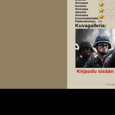
Arvosana
kuvasta:
Arvosana
äänestä:
Arvosana
bonusmateriaaleista:
Pakkotekstitys:
On
Kuvagalleria:
Kirjaudu sisään
Copyrig