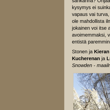
sankarina? Ohjaaja
kysymys ei suink
vapaus vai turva,
ole mahdollista i
jokainen voi itse
avoimemmaksi, vai
entistä paremmin 
Stonen ja
Kieran
Kucherenan
ja
L
Snowden - maailm