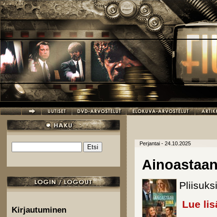
Hyppää pääsisältöön
Perjantai - 24.10.2025
Etsi
Hakulomake
Ainoastaan
Pliisuks
Lue lis
Kirjautuminen