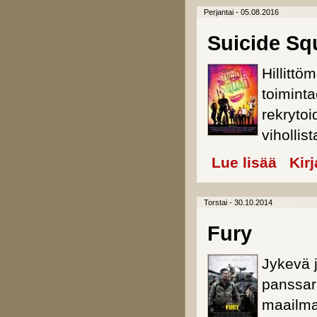
Perjantai - 05.08.2016
Suicide Sq
Hillittö
toiminta
rekrytoi
vihollis
Lue lisää
about Sui
Kir
Torstai - 30.10.2014
Fury
Jykevä 
panssar
maailma