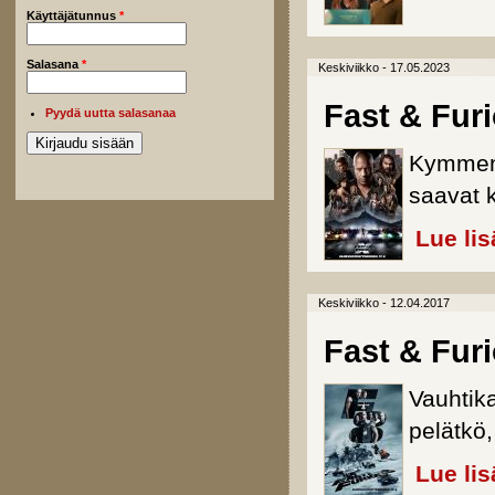
Käyttäjätunnus
*
Salasana
*
Keskiviikko - 17.05.2023
Fast & Fur
Pyydä uutta salasanaa
Kymmen
saavat 
Lue lis
Keskiviikko - 12.04.2017
Fast & Fur
Vauhtik
pelätkö,
Lue lis