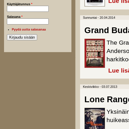
Lue lis
Käyttäjätunnus
*
Salasana
*
Sunnuntai - 20.04.2014
Grand Buda
Pyydä uutta salasanaa
The Gra
Anderson
harkitk
Lue lis
Keskiviikko - 03.07.2013
Lone Range
Yksinäin
huikeas