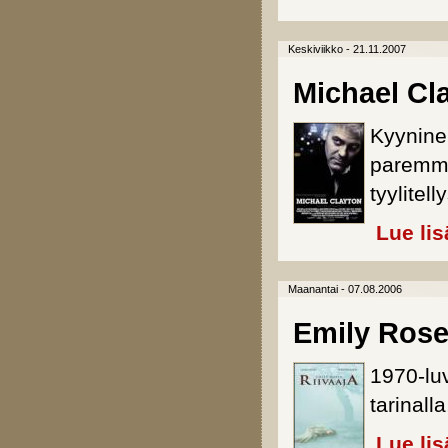
Keskiviikko - 21.11.2007
Michael Cl
Kyynine
paremmin
tyylitel
Lue lis
Maanantai - 07.08.2006
Emily Rosen
1970-lu
tarinall
Lue lis