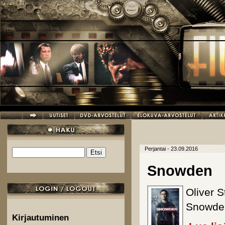
Hyppää pääsisältöön
Perjantai - 23.09.2016
Etsi
Hakulomake
Snowden
Oliver S
Snowden
Kirjautuminen