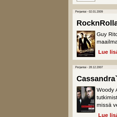
Perjantai - 02.01.2009
RocknRoll
Guy Rit
maailma
Lue lis
Perjantai - 28.12.2007
Cassandra
Woody A
tutkimi
missä v
Lue lis