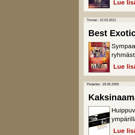
Lue lis
Torstai - 22.03.2012
Best Exotic
Sympaat
ryhmästä
Lue lis
Perjantai - 29.05.2009
Kaksinaama
Huippuv
ympärill
Lue lis