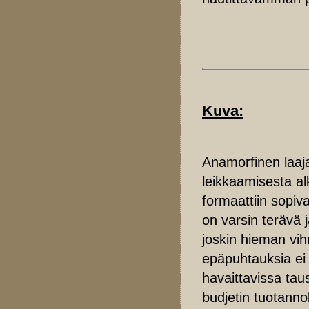
Kuva:
Anamorfinen laaj
leikkaamisesta a
formaattiin sopiv
on varsin terävä j
joskin hieman vih
epäpuhtauksia ei 
havaittavissa tau
budjetin tuotanno