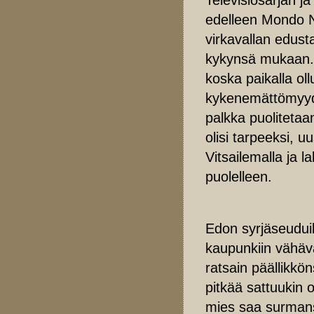
edelleen Mondo 
virkavallan edust
kykynsä mukaan. 
koska paikalla ol
kykenemättömyyde
palkka puolitetaa
olisi tarpeeksi, u
Vitsailemalla ja l
puolelleen.
Edon syrjäseuduil
kaupunkiin vähäv
ratsain päällikkö
pitkää sattuukin 
mies saa surmansa