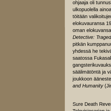
ohjaaja oli tunnu
ulkopuolella aino
töitään valikoituj
elokuvauransa 19
oman elokuvansa
Detective: Trage
pitkän kumppanuu
yhdessä he tekivä
saatossa Fukasaku
gangsterikuvauksi
säälimätöntä ja v
joukkoon äänestet
and Humanity
(Ji
Sure Death Reveng
Televisiosarjan j