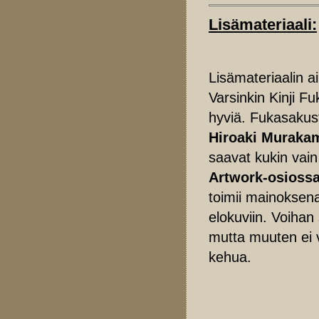
Lisämateriaali:
Lisämateriaalin a
Varsinkin Kinji 
hyviä. Fukasakust
Hiroaki Muraka
saavat kukin vain
Artwork-osioss
toimii mainokse
elokuviin. Voihan 
mutta muuten ei v
kehua.