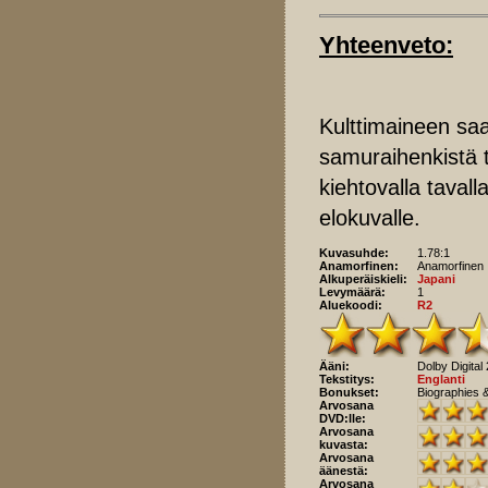
Yhteenveto:
Kulttimaineen sa
samuraihenkistä 
kiehtovalla tavall
elokuvalle.
Kuvasuhde:
1.78:1
Anamorfinen:
Anamorfinen
Alkuperäiskieli:
Japani
Levymäärä:
1
Aluekoodi:
R2
Ääni:
Dolby Digital 
Tekstitys:
Englanti
Bonukset:
Biographies 
Arvosana
DVD:lle:
Arvosana
kuvasta:
Arvosana
äänestä:
Arvosana