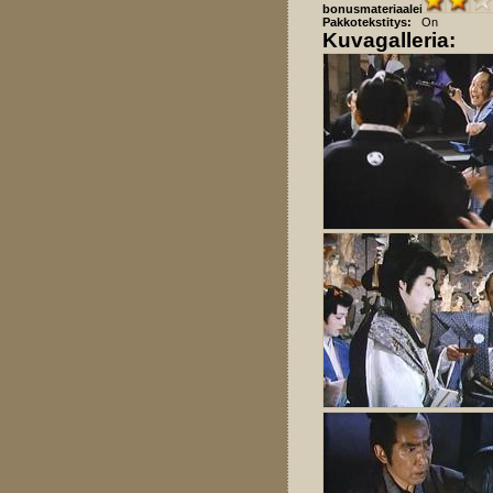
bonusmateriaaleista:
Pakkotekstitys:
On
Kuvagalleria: