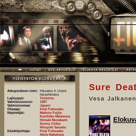
Hyppää pääsisältöön
Sure Dea
Alkuperäinen nimi:
Hissatsu 4: Urami
harashimasu
Vesa Jalkane
Lajityyppi:
Toiminta
Valmistusvuosi:
1987
Valmistusmaa:
Japani
Ohjaaja:
Kinji Fukasaku
Näyttelijät:
Makoto Fujita
Kunihiko Mitamura
Elokuv
Hiroaki Murakami
Sonny Chiba
Hiroyuki Sanada
Käsikirjoittaja:
Kinji Fukasaku
Akira Nakahara