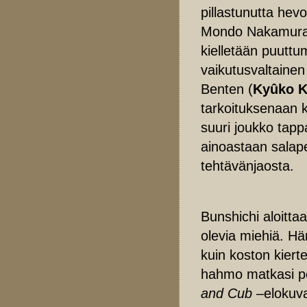
pillastunutta hev
Mondo Nakamura h
kielletään puuttu
vaikutusvaltainen
Benten (
Kyûko K
tarkoituksenaan 
suuri joukko tapp
ainoastaan salape
tehtävänjaosta.
Bunshichi aloittaa
olevia miehiä. H
kuin koston kiert
hahmo matkasi p
and Cub
–elokuva