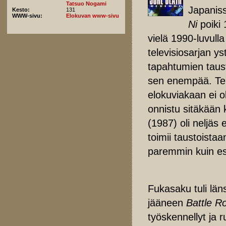
Tatsuo Nogami
Japaniss
Kesto:
131
WWW-sivu:
Elokuvan www-sivu
Ni
poiki 
vielä 1990-luvull
televisiosarjan ys
tapahtumien tausto
sen enempää. Tele
elokuviakaan ei ol
onnistu sitäkään 
(1987) oli neljäs 
toimii taustoista
paremmin kuin es
Fukasaku tuli län
jääneen
Battle R
työskennellyt ja 