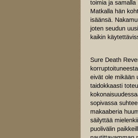
toimia ja samalla 
Matkalla hän koh
isäänsä. Nakamura
joten seudun uus
kaikin käytettävis
Sure Death Reven
korruptoituneesta
eivät ole mikään 
taidokkaasti toteu
kokonaisuudessaa
sopivassa suhtee
makaaberia huumo
säilyttää mielenki
puolivälin paikkei
nautittavamman po