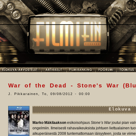
War of the Dead - Stone's War (Blu
J. Pikkarainen
,
To, 09/08/2012 - 00:00
Elokuva
Marko Mäkilaakson
esikoisohjaus
Stone’s War
joutui pian val
ongelmiin. Ilmeisesti rahavaikeuksista johtuen liettualainen tuot
alkuperäisestä 2008 tuntemattomaan iäisyyteen, josta se viimei