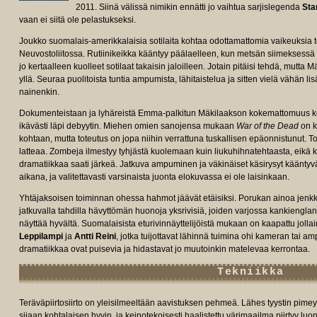
2011. Siinä välissä nimikin ennätti jo vaihtua sarjislegenda
Sta
vaan ei siitä ole pelastukseksi.
Joukko suomalais-amerikkalaisia sotilaita kohtaa odottamattomia vaikeuksia
Neuvostoliitossa. Rutiinikeikka kääntyy päälaelleen, kun metsän siimeksessä s
jo kertaalleen kuolleet sotilaat takaisin jaloilleen. Jotain pitäisi tehdä, mutta M
yllä. Seuraa puolitoista tuntia ampumista, lähitaistelua ja sitten vielä vähän li
nainenkin.
Dokumenteistaan ja lyhäreistä Emma-palkitun Mäkilaakson kokemattomuus ko
ikävästi läpi debyytin. Miehen omien sanojensa mukaan
War of the Dead
on k
kohtaan, mutta toteutus on jopa niihin verrattuna tuskallisen epäonnistunut. Toi
latteaa. Zombeja ilmestyy tyhjästä kuolemaan kuin liukuhihnatehtaasta, eikä 
dramatiikkaa saati järkeä. Jatkuva ampuminen ja väkinäiset käsirysyt kääntyv
aikana, ja valitettavasti varsinaista juonta elokuvassa ei ole laisinkaan.
Yhtäjaksoisen toiminnan ohessa hahmot jäävät etäisiksi. Porukan ainoa jenkk
jatkuvalla tahdilla hävyttömän huonoja yksrivisiä, joiden varjossa kankiengl
näyttää hyvältä. Suomalaisista eturivinnäyttelijöistä mukaan on kaapattu jolla
Leppilampi
ja
Antti Reini
, jotka tuijottavat lähinnä tuimina ohi kameran tai a
dramatiikkaa ovat puisevia ja hidastavat jo muutoinkin matelevaa kerrontaa.
Tekniikka
Teräväpiirtosiirto on yleisilmeeltään aavistuksen pehmeä. Lähes tyystin pime
sijaan kohtalaisen hyvin, ja keinotekoisesti haalistettu värimaailma piirtyy l