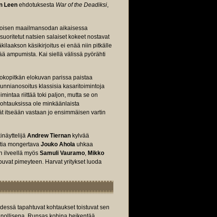
n Leen
ehdotuksesta
War of the Deadiksi
,
 toisen maailmansodan aikaisessa
uoritetut natsien salaiset kokeet nostavat
äkilaakson käsikirjoitus ei enää niin pitkälle
sää ampumista. Kai siellä välissä pyörähti
kopitkän elokuvan parissa paistaa
unnianosoitus klassisia kasaritoimintoja
mintaa riittää toki paljon, mutta se on
kohtauksissa ole minkäänlaista
ät itseään vastaan jo ensimmäisen vartin
inäyttelijä
Andrew Tiernan
kylvää
antia mongertava
Jouko Ahola
uhkaa
in ilveellä myös
Samuli Vauramo
,
Mikko
mpuvat pimeyteen. Harvat yritykset luoda
ydessä tapahtuvat kohtaukset toistuvat sen
uonnollisena. Runsas kohina heikentää