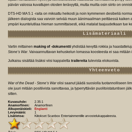
päivän valossa kuvattujen otosten terävyyttä, mutta muilta osin siirto on onnist
DTS-HD MA 5.1 -raita on miksattu heikosti ja noin kymmenen desibeliä norma
jälkeen dialogista saa vaivoin selvää muun äänimaailman peittäessä kaiken al
ympäri kuuntelutilaa hieman summittaisesti, eikä matalat taajuudetkaan tue ker
Lisämateriaali
Vartin mittainen
making of -dokumentti
yhdistää kevyttä rokkia ja haastatteluja
Stone’s War
. Vaivaannuttavan kehuskelun lomassa koosteesta ei saa mitään ir
Julkaisu sisältää lisäksi viisi kappaletta
trailereita
tulevista elokuvista.
Yhteenveto
War of the Dead - Stone’s War
olisi saanut jäädä suosiolla tuotannolliseen li
ole juuri mitään positiivista sanottavaa, ja typerryttävän puolitoistatuntisen jäl
sitten.
Kuvasuhde:
2.35:1
Anamorfinen:
Anamorfinen
Alkuperäiskieli:
Englanti
Levymäärä:
1
Lisätietoa:
Kiitokset Scanbox Entertainmentille arvostelukappaleesta.