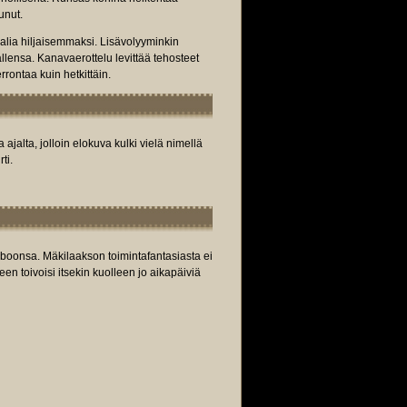
unut.
alia hiljaisemmaksi. Lisävolyyminkin
lensa. Kanavaerottelu levittää tehosteet
rontaa kuin hetkittäin.
 ajalta, jolloin elokuva kulki vielä nimellä
ti.
mboonsa. Mäkilaakson toimintafantasiasta ei
keen toivoisi itsekin kuolleen jo aikapäiviä