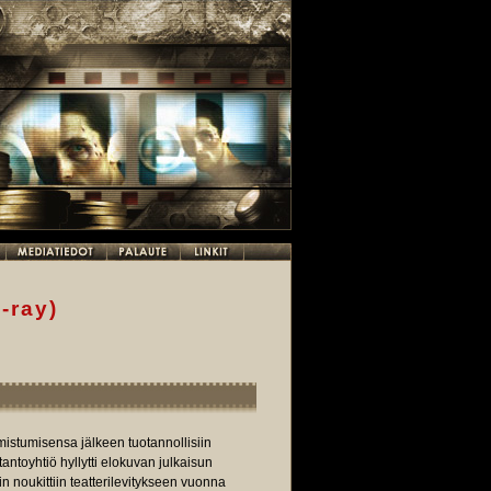
-ray)
mistumisensa jälkeen tuotannollisiin
antoyhtiö hyllytti elokuvan julkaisun
n noukittiin teatterilevitykseen vuonna