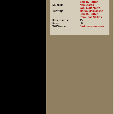
Barr B. Potter
Musiikki:
Neal Acree
Joel Goldsmith
Tuottaja:
Marko Mäkilaakso
Barr B. Potter
Ramunas Skikas
Ikäsuositus:
15
Kesto:
86
WWW-sivu:
Elokuvan www-sivu