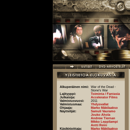
Hyppää pääsisältöön
Alkuperäinen nimi:
War of the Dead -
Stone's War
Lajityyppi:
Toiminta / Fantasia
Julkaisija:
Accelerator Films
Valmistusvuosi:
2011
Valmistusmaa:
Yhdysvallat
Ohjaaja:
Marko Mäkilaakso
Näyttelijät:
Samuli Vauramo
Jouko Ahola
Andrew Tiernan
Mikko Leppilampi
Antti Reini
Käsikirjoittaja:
Marko Mäkilaakso