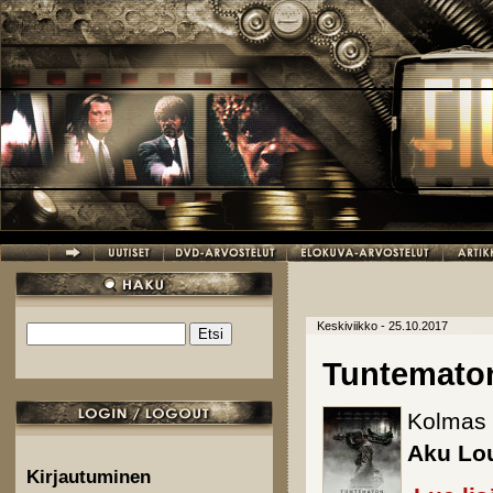
Hyppää pääsisältöön
Keskiviikko - 25.10.2017
Etsi
Hakulomake
Tuntematon
Kolmas f
Aku Lo
Kirjautuminen