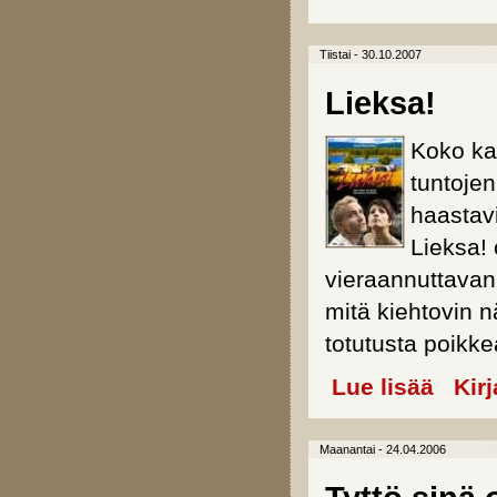
Tiistai - 30.10.2007
Lieksa!
Koko ka
tuntoje
haastav
Lieksa! 
vieraannuttavan
mitä kiehtovin n
totutusta poikke
Lue lisää
about Lie
Kir
Maanantai - 24.04.2006