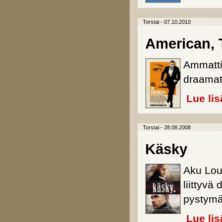
Torstai - 07.10.2010
American, 
Ammattit
draamatr
Lue lis
Torstai - 28.08.2008
Käsky
Aku Lou
liittyvä
pystymät
Lue lis