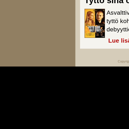
Tyttö sinä o
Asvaltti
tyttö k
debyytt
Lue lis
Copyrig