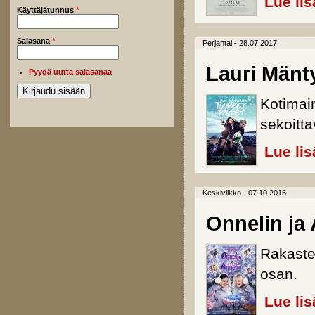
Lue lis
Käyttäjätunnus
*
Salasana
*
Perjantai - 28.07.2017
Lauri Mänt
Pyydä uutta salasanaa
Kotimai
sekoitta
Lue lis
Keskiviikko - 07.10.2015
Onnelin ja 
Rakaste
osan.
Lue lis