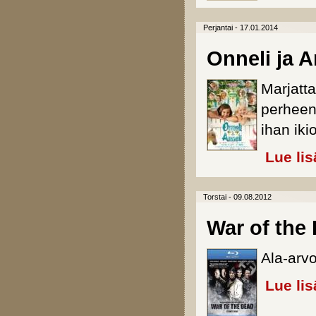
Perjantai - 17.01.2014
Onneli ja A
Marjatt
perheen 
ihan iki
Lue lis
Torstai - 09.08.2012
War of the 
Ala-arv
Lue lis