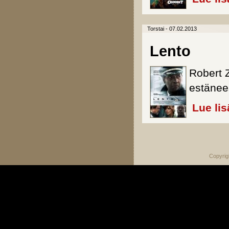
Torstai - 07.02.2013
Lento
Robert 
estänee
Lue lis
Sivut
Copyrig