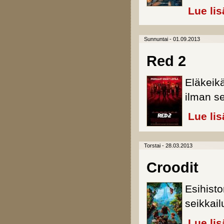
Lue lis
Sunnuntai - 01.09.2013
Red 2
Eläkeikä
ilman se
Lue lis
Torstai - 28.03.2013
Croodit
Esihist
seikkail
Lue lis