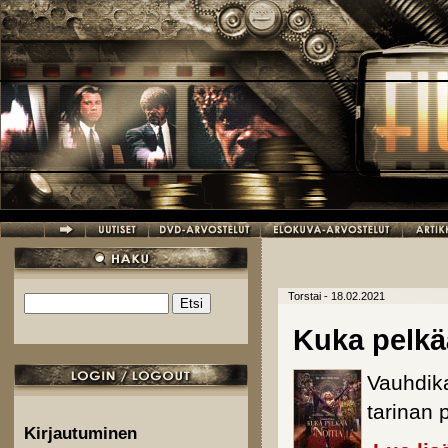
Hyppää pääsisältöön
Torstai - 18.02.2021
Etsi
Hakulomake
Kuka pelkä
Vauhdika
tarinan 
Kirjautuminen