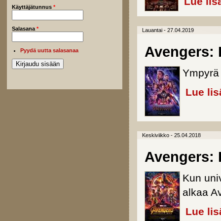
Lue lis
Käyttäjätunnus
*
Salasana
*
Lauantai - 27.04.2019
Avengers:
Pyydä uutta salasanaa
Ympyrä 
Lue lis
Keskiviikko - 25.04.2018
Avengers: I
Kun uni
alkaa A
Lue lis