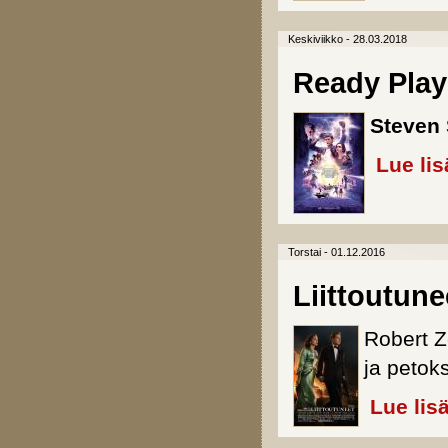
Keskiviikko - 28.03.2018
Ready Play
Steven 
Lue lis
Torstai - 01.12.2016
Liittoutune
Robert Z
ja petok
Lue lis