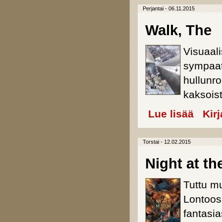
Perjantai - 06.11.2015
Walk, The
Visuaali
sympaatt
hullunr
kaksoist
Lue lisää
about Wal
Kir
Torstai - 12.02.2015
Night at t
Tuttu m
Lontoos
fantasi