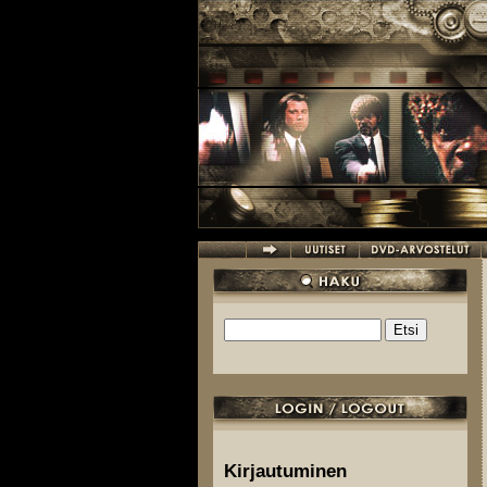
Hyppää pääsisältöön
Etsi
Hakulomake
Kirjautuminen