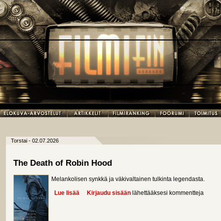
Torstai - 02.07.2026
The Death of Robin Hood
Melankolisen synkkä ja väkivaltainen tulkinta legendasta.
Lue lisää
about The Death of Robin Hood
Kirjaudu sisään
lähettääksesi kommentteja