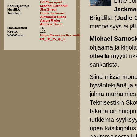
Little Jo
Bill Skarsgård
Käsikirjoittaja:
Michael Sarnoski
Jackma
Musiikki:
Jim Ghedi
Tuottaja:
Hugh Jackman
Brigidiltä (
Jodie 
Alexander Black
Aaron Ryder
Andrew Swett
menneisyys ei jä
Ikäsuositus:
16
Kesto:
122
WWW-sivu:
https://www.imdb.com/title/tt32273171/fullcredits/?
Michael Sarnos
ref_=tt_ov_ql_1
ohjaama ja kirjoi
otteella myytit r
sankarista.
Siinä missä monet
hyväntekijänä ja
julma murhamies, 
Teknisestikin Sk
takana on huippu
tutkielma syyllis
upea käsikirjoitu
äärimmäisestä jul