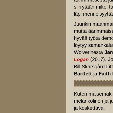
siirrytään miltei
läpi menneisyyttä
Juurikin maanma
mutta äärimmäise
hyvää työtä demo
löytyy samankalta
Wolverinesta
Jam
(2017). Jo
Logan
Bill Skarsgård Li
Bartlett
ja
Faith
Kuten maisemakin
melankolinen ja 
ja koskettava.