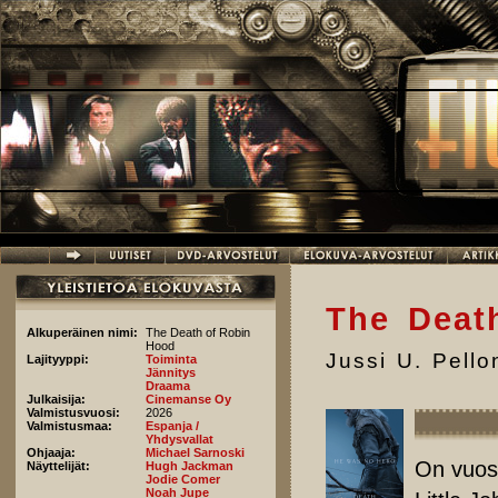
Hyppää pääsisältöön
The Deat
Alkuperäinen nimi:
The Death of Robin
Hood
Jussi U. Pell
Lajityyppi:
Toiminta
Jännitys
Draama
Julkaisija:
Cinemanse Oy
Valmistusvuosi:
2026
Valmistusmaa:
Espanja /
Yhdysvallat
Ohjaaja:
Michael Sarnoski
On vuos
Näyttelijät:
Hugh Jackman
Jodie Comer
Noah Jupe