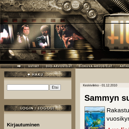
Hyppää pääsisältöön
Keskiviikko - 01.12.2010
Etsi
Hakulomake
Sammyn suu
Rakastu
vuosik
Kirjautuminen