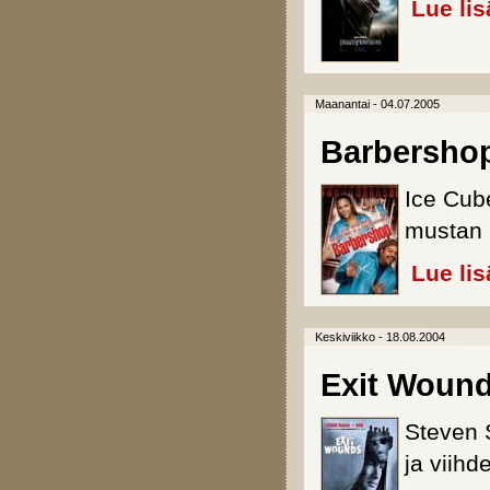
Lue lis
Maanantai - 04.07.2005
Barbersho
Ice Cub
mustan p
Lue lis
Keskiviikko - 18.08.2004
Exit Woun
Steven 
ja viih