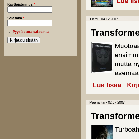
Lue lis
Käyttäjätunnus
*
Salasana
*
Tiistai - 04.12.2007
Transforme
Pyydä uutta salasanaa
Muotoaa
ensimmä
mutta ny
asemaan
Lue lisää
about Tra
Kir
Maanantai - 02.07.2007
Transforme
Turboahd