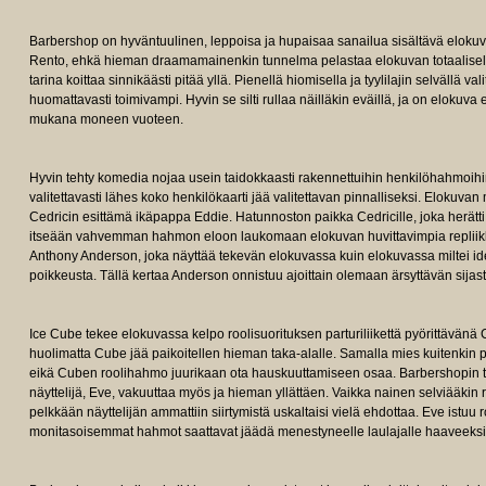
Barbershop on hyväntuulinen, leppoisa ja hupaisaa sanailua sisältävä elokuva
Rento, ehkä hieman draamamainenkin tunnelma pelastaa elokuvan totaaliselta
tarina koittaa sinnikäästi pitää yllä. Pienellä hiomisella ja tyylilajin selvällä va
huomattavasti toimivampi. Hyvin se silti rullaa näilläkin eväillä, ja on elokuva
mukana moneen vuoteen.
Hyvin tehty komedia nojaa usein taidokkaasti rakennettuihin henkilöhahmoihin
valitettavasti lähes koko henkilökaarti jää valitettavan pinnalliseksi. Elokuv
Cedricin esittämä ikäpappa Eddie. Hatunnoston paikka Cedricille, joka herätti
itseään vahvemman hahmon eloon laukomaan elokuvan huvittavimpia repliikkej
Anthony Anderson, joka näyttää tekevän elokuvassa kuin elokuvassa miltei ide
poikkeusta. Tällä kertaa Anderson onnistuu ajoittain olemaan ärsyttävän sijas
Ice Cube tekee elokuvassa kelpo roolisuorituksen parturiliikettä pyörittävänä 
huolimatta Cube jää paikoitellen hieman taka-alalle. Samalla mies kuitenkin 
eikä Cuben roolihahmo juurikaan ota hauskuuttamiseen osaa. Barbershopin t
näyttelijä, Eve, vakuuttaa myös ja hieman yllättäen. Vaikka nainen selviääkin r
pelkkään näyttelijän ammattiin siirtymistä uskaltaisi vielä ehdottaa. Eve istuu 
monitasoisemmat hahmot saattavat jäädä menestyneelle laulajalle haaveeksi