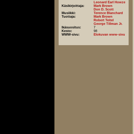
Leonard Earl Howze
Käsikirjoittaja:
Mark Brown
Don D. Scott
Musiikki:
Terence Blanchard
Tuottaja:
Mark Brown
Robert Teitel
George Tillman Jr.
Ikäsuositus:
7
Kesto:
98
WWW-sivu:
Elokuvan www-sivu