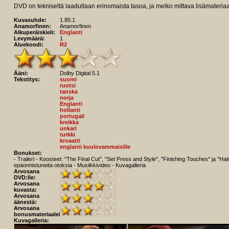
DVD on tekniseltä laadultaan erinomaista tasoa, ja melko mittava lisämateria
Kuvasuhde:
1.85:1
Anamorfinen:
Anamorfinen
Alkuperäiskieli:
Englanti
Levymäärä:
1
Aluekoodi:
R2
Ääni:
Dolby Digital 5.1
Tekstitys:
suomi
ruotsi
tanska
norja
Englanti
hollanti
portugali
kreikka
unkari
turkki
kroaatti
englanti kuulovammaisille
Bonukset:
- Traileri - Koosteet: "The Final Cut", "Set Press and Style", "Finishing Touches" ja "Hai
epäonnistuneita otoksia - Musiikkivideo - Kuvagalleria
Arvosana
DVD:lle:
Arvosana
kuvasta:
Arvosana
äänestä:
Arvosana
bonusmateriaaleista:
Kuvagalleria: