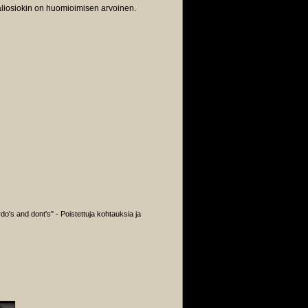
aliosiokin on huomioimisen arvoinen.
rdo's and dont's" - Poistettuja kohtauksia ja