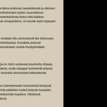
ta tietoa elokuvan lavastuksesta ja ulkoisen
roolihahmojen tyylien suunniteluun.
ielenkiintoista tietoa mitä kaikkea
man omaperäinen, on kooste myös loppujen
 niinkään liity varsinaisesti itse elokuvaan,
otivirtauksia. Koostella puhuvat
okemuksiaan omista hiustyyleistään.
i (ja on myös suotavaa) kuunnella ohjaaja
ostavia, mutta ohjaajan kommentit antavat
 kannalta olennaisista leikkauksista.
 lisämateriaalin kohokohdat tiivistyvät
ristä päätellen luullut löytyvän kasapäin.
skitasoista hupailua. Odotetusti
riciä.