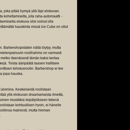
, joka pitää hymyä yllä läpi elokuvan.
 koheltamiselta, jota raha-automaatti -
litsemisella elokuva olisi voinut olla
 eittämättä hauskinta missä Ice Cube on ollut
. Barbershopistakin näitä löytyy, mutta
an mielenpainuvin roolihahmo on varmasti
 melko itsenäisesti tämän kaksi kertaa
ä. Toista ääripäätä taasen hallitsee
nttisen tohotusroolin. Barbershop ei tee
ta jopa hauska.
Calvinina. Keskeisestä roolistaan
pitää yllä elokuvan draamamaista ilmettä,
oinen musiikkia leipätyökseen tekevä
oolistaan kohtuullisen hyvin, ei hänelle
rooliinsa mainiosti, mutta hieman
.