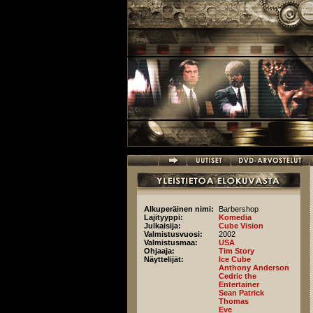
Hyppää pääsisältöön
Alkuperäinen nimi:
Barbershop
Lajityyppi:
Komedia
Julkaisija:
Cube Vision
Valmistusvuosi:
2002
Valmistusmaa:
USA
Ohjaaja:
Tim Story
Näyttelijät:
Ice Cube
Anthony Anderson
Cedric the
Entertainer
Sean Patrick
Thomas
Eve