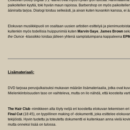
Elokuvan Dolby Digital 5.1 -äänet ovat myös hyvän työn tulosta. Äänimaailma 
paikoitellen kyytiä, toki hyvän maun rajoissa. Barbershop on myös paikoitellen 
ääniraita tarjoa. Dialogi toistuu selkeästi, ja aivan kuten kuvankin kanssa, ei
Elokuvan musiikkipuoli on osaltaan uusien artistien esittelyä ja pienimuoto
kuitenkin myös todellisia huippunimiä kuten
Marvin Gaye
,
James Brown
sek
the Ounce
-klassikko loistaa jälleen yhtenä samplatuimpana kappaleena
EP
Lisämateriaali:
DVD tarjoaa perusjulkaisuksi mukavan määrän lisämateriaalia, jotka ovat kuvag
Mielenkiintoisuuden taso on vaihteleva, mutta on ilo nähdä, että koosteita var
The Hair Club
-nimikkeen alta löyty neljä eri koostetta elokuvan tekemisen er
Final Cut
(18:45), on tyypillinen making of -dokumentti, joka esittelee elokuv
tekijöistä. Hyvin tuotettu ja toteutettu dokumentti ei kuitenkaan anna vielä kovi
mutta onneksi lisää on tulossa.