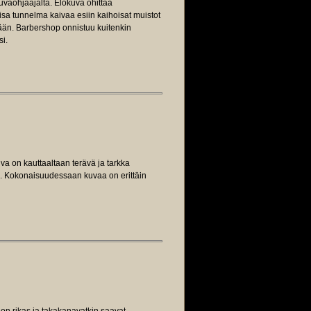
uvaohjaajalta. Elokuva ohittaa
sa tunnelma kaivaa esiin kaihoisat muistot
ään. Barbershop onnistuu kuitenkin
si.
va on kauttaaltaan terävä ja tarkka
s. Kokonaisuudessaan kuvaa on erittäin