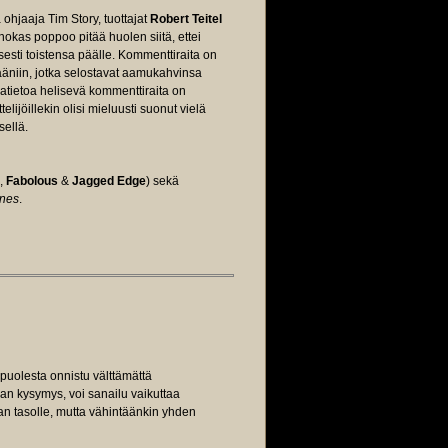
ohjaaja Tim Story, tuottajat
Robert Teitel
nokas poppoo pitää huolen siitä, ettei
isesti toistensa päälle. Kommenttiraita on
n ääniin, jotka selostavat aamukahvinsa
iatietoa helisevä kommenttiraita on
elijöillekin olisi mieluusti suonut vielä
sellä.
,
Fabolous
&
Jagged Edge
) sekä
enes
.
puolesta onnistu välttämättä
an kysymys, voi sanailu vaikuttaa
an tasolle, mutta vähintäänkin yhden