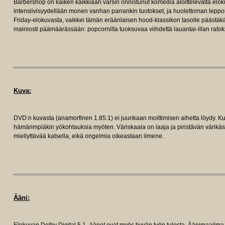
Barbershop on kaiken kaikkiaan varsin onnistunut komedia aloittelevalta elok
intensiivisyydellään monen vanhan parrankin tuotokset, ja huolettoman leppoi
Friday-elokuvasta, vaikkei tämän eräänlaisen hood-klassikon tasolle päästäk
mainiosti päämäärässään: popcornilta tuoksuvaa viihdettä lauantai-illan ratok
Kuva:
DVD:n kuvasta (anamorfinen 1.85:1) ei juurikaan moittimisen aihetta löydy. Ku
hämärimpiäkin yökohtauksia myöten. Väriskaala on laaja ja piristävän värikä
miellyttävää katsella, eikä ongelmia oikeastaan ilmene.
Ääni: