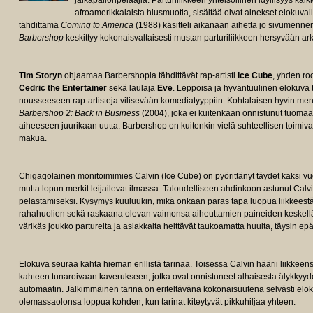
jalkapallonpelaajia. Parturiliikkeen yhteisöllinen idyllisyys ka
afroamerikkalaista hiusmuotia, sisältää oivat ainekset elokuvall
tähdittämä
Coming to America
(1988) käsitteli aikanaan aihetta jo sivumenn
Barbershop
keskittyy kokonaisvaltaisesti mustan parturiliikkeen hersyvään ar
Tim Storyn
ohjaamaa Barbershopia tähdittävät rap-artisti
Ice Cube
, yhden ro
Cedric the Entertainer
sekä laulaja
Eve
. Leppoisa ja hyväntuulinen elokuva 
nousseeseen rap-artisteja vilisevään komediatyyppiin. Kohtalaisen hyvin men
Barbershop 2: Back in Business
(2004), joka ei kuitenkaan onnistunut tuomaa
aiheeseen juurikaan uutta. Barbershop on kuitenkin vielä suhteellisen toimi
makua.
Chigagolainen monitoimimies Calvin (Ice Cube) on pyörittänyt täydet kaksi vuot
mutta lopun merkit leijailevat ilmassa. Taloudelliseen ahdinkoon astunut Calvi
pelastamiseksi. Kysymys kuuluukin, mikä onkaan paras tapa luopua liikkees
rahahuolien sekä raskaana olevan vaimonsa aiheuttamien paineiden keskellä
värikäs joukko partureita ja asiakkaita heittävät taukoamatta huulta, täysin epät
Elokuva seuraa kahta hieman erillistä tarinaa. Toisessa Calvin häärii liikkeens
kahteen tunaroivaan kaverukseen, jotka ovat onnistuneet alhaisesta älykkyy
automaatin. Jälkimmäinen tarina on eriteltävänä kokonaisuutena selvästi eloku
olemassaolonsa loppua kohden, kun tarinat kiteytyvät pikkuhiljaa yhteen.