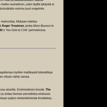
on rikas ja takakanavatkin saavat
melko rauhallinen, joten täyttä tykitystä ei
 äänissäkään esiinny juuri ongelmia.
ista mainontaa. Mukaan mahtuu
ä
Roger Troutman
, jonka
More Bounce to
MD
:n
You Gots to Chill
-jammailussa.
alleriaa myöten mallikaasti toteutettuja.
ten ollaan nähty vaivaa.
i osa-alueilta. Ensimmäinen kooste,
The
an ja antaa hieman perustietoa elokuvan
nkaan paljon mielenkiintoista triviatietoa,