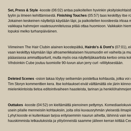
Set, Press & Style
-kooste (06:02) antaa paikoitellen hyvinkin yksityiskohtais
tyylin ja ilmeen kehittämisestä.
Finishing Touches
(05:57) taas keskittyy itse 
Jokainen keskeinen näyttelijä käydään läpi, ja paikoitellen koosteesta irtoaa m
vaikkapa hahmojen vaatesuunnitelussa pitää ottaa huomioon. Vaikkakin hie
lopuksi melko turhanpäiväinen.
Viimeinen The Hair Clubin alainen koostepätkä,
Hairdo's & Dont's
(07:01), ei
vaan keskittyy käymään läpi afroamerikkalaisen hiusmuodin eri vaiheita ja mu
pääasiassa ammattiparturit, mutta myös osa näyttelijäkaartista kertoo omia k
Vihdoinkin Cube joutuu tuomiolle 90-luvun alun jerry curl -villityksestään.
Deleted Scenes
-osion takaa löytyy seitsemän poistettua kohtausta, jotka vo
Tim Storyn kommenttien kera. Itse kohtaukset eivät välttämättä ole järin kiinn
mielenkiintoista tietoa editointivaiheen haasteista, tarinan ja henkilöhahmojen
Outtakes
-kooste (04:52) on kieltämättä pienoinen pettymys. Komediaelokuvien
usein pilalle menneisiin kohtauksiin, joita olisi kuvausryhmän yleisestä ilmapii
Lyhyt kooste ei kuitenkaan tarjoa erityisemmin naurun aihetta, lähinnä vain ke
hauskimmista letkautuksista ja ylilyönneistä saamme jälleen kerran kiittää Ced