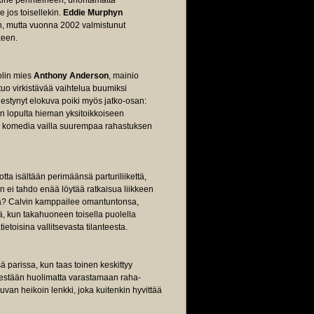
ikkine perinteineen, unohtamatta
e jos toisellekin.
Eddie Murphyn
en, mutta vuonna 2002 valmistunut
keen.
olin mies
Anthony Anderson
, mainio
tuo virkistävää vaihtelua buumiksi
estynyt elokuva poiki myös jatko-osan:
n lopulta hieman yksitoikkoiseen
va komedia vailla suurempaa rahastuksen
ta isältään perimäänsä parturiliikettä,
n ei tahdo enää löytää ratkaisua liikkeen
tä? Calvin kamppailee omantuntonsa,
, kun takahuoneen toisella puolella
ietoisina vallitsevasta tilanteesta.
ä parissa, kun taas toinen keskittyy
destään huolimatta varastamaan raha-
van heikoin lenkki, joka kuitenkin hyvittää