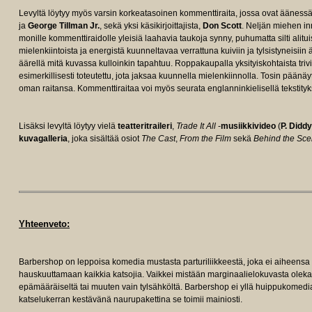
Levyltä löytyy myös varsin korkeatasoinen kommenttiraita, jossa ovat äänessä 
ja
George Tillman Jr.
, sekä yksi käsikirjoittajista,
Don Scott
. Neljän miehen in
monille kommenttiraidolle yleisiä laahavia taukoja synny, puhumatta silti alitu
mielenkiintoista ja energistä kuunneltavaa verrattuna kuiviin ja tylsistyneisii
äärellä mitä kuvassa kulloinkin tapahtuu. Roppakaupalla yksityiskohtaista triv
esimerkillisesti toteutettu, jota jaksaa kuunnella mielenkiinnolla. Tosin päänäytt
oman raitansa. Kommenttiraitaa voi myös seurata englanninkielisellä tekstityk
Lisäksi levyltä löytyy vielä
teatteritraileri
,
Trade It All
-
musiikkivideo
(
P. Diddy
kuvagalleria
, joka sisältää osiot
The Cast
,
From the Film
sekä
Behind the Sc
Yhteenveto:
Barbershop on leppoisa komedia mustasta parturiliikkeestä, joka ei aiheensa 
hauskuuttamaan kaikkia katsojia. Vaikkei mistään marginaalielokuvasta oleka
epämääräiseltä tai muuten vain tylsähköltä. Barbershop ei yllä huippukomedi
katselukerran kestävänä naurupakettina se toimii mainiosti.