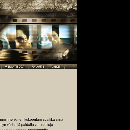
 lämminhenkinen kokoontumispaikka siinä
tyn värisellä paidalla varustettuja