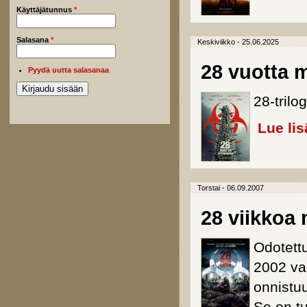
Käyttäjätunnus
*
Salasana
*
Keskiviikko - 25.06.2025
28 vuotta
Pyydä uutta salasanaa
28-tril
Lue lis
Torstai - 06.09.2007
28 viikko
Odotett
2002 va
onnistuu