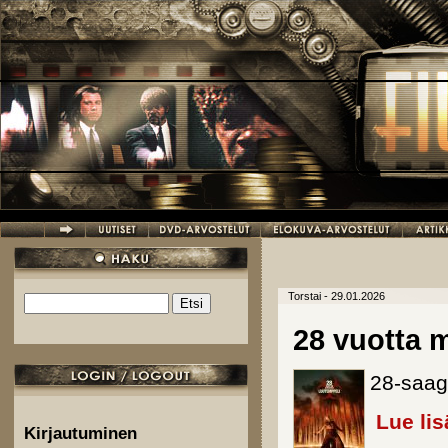
Hyppää pääsisältöön
Torstai - 29.01.2026
Etsi
Hakulomake
28 vuotta
28-saag
Lue lis
Kirjautuminen