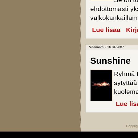
Se on tu
ehdottomasti yk
valkokankailla
Lue lisää
about 28
Kir
Maanantai - 16.04.2007
Sunshine
Ryhmä t
sytyttä
kuolema 
Lue lis
Copyrig