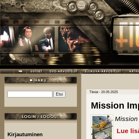
Hyppää pääsisältöön
Tiistai - 20.05.2025
Etsi
Hakulomake
Mission Im
Mission
Lue lis
Kirjautuminen