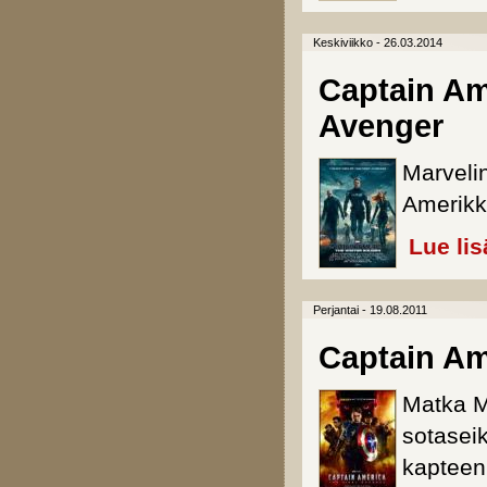
Keskiviikko - 26.03.2014
Captain Am
Avenger
Marveli
Amerikk
Lue lis
Perjantai - 19.08.2011
Captain Am
Matka Ma
sotaseik
kapteen