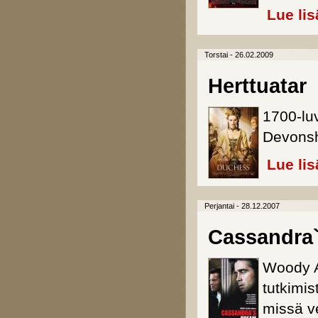
Lue lis
Torstai - 26.02.2009
Herttuatar
1700-luv
Devonsh
Lue lis
Perjantai - 28.12.2007
Cassandra
Woody A
tutkimi
missä v