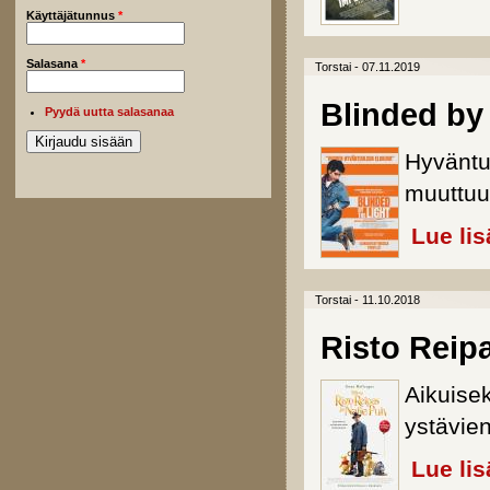
Käyttäjätunnus
*
Salasana
*
Torstai - 07.11.2019
Blinded by 
Pyydä uutta salasanaa
Hyväntu
muuttu
Lue lis
Torstai - 11.10.2018
Risto Reipa
Aikuisek
ystävie
Lue lis