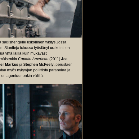
 sarjishengelle uskollinen tykitys, jossa
 Stuntteja tukussa työstänyt urakointi on
ua yhtä lailla kuin mukavasti
immäisenkin
Captain American
(2011)
Joe
her Markus
ja
Stephen McFeely
, perustaen
taa myös nykyajan poliittista paranoiaa ja
 eri agentuurienkin välillä.