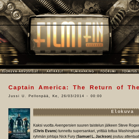
Captain America: The Return of The
Jussi U. Pellonpää
,
Ke, 26/03/2014 - 00:00
Elokuva
Kaksi vuotta
Avengersien
suuren taistelun jälkeen Steve Roge
(
Chris Evans
) tunnettu supersankari, yrittää tottua Washingtonin
ryhmän johtaja Nick Fury (
Samuel L. Jackson
) joutuu attenta