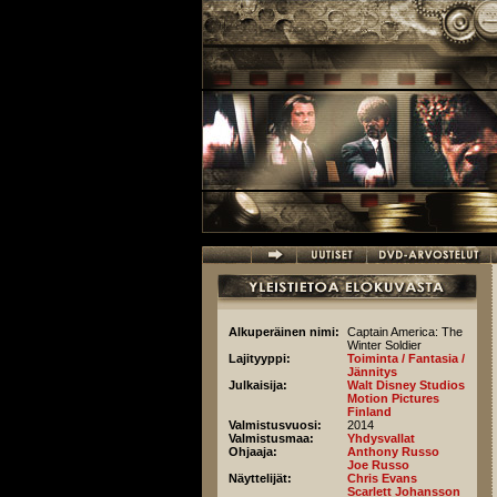
Hyppää pääsisältöön
Alkuperäinen nimi:
Captain America: The
Winter Soldier
Lajityyppi:
Toiminta / Fantasia /
Jännitys
Julkaisija:
Walt Disney Studios
Motion Pictures
Finland
Valmistusvuosi:
2014
Valmistusmaa:
Yhdysvallat
Ohjaaja:
Anthony Russo
Joe Russo
Näyttelijät:
Chris Evans
Scarlett Johansson