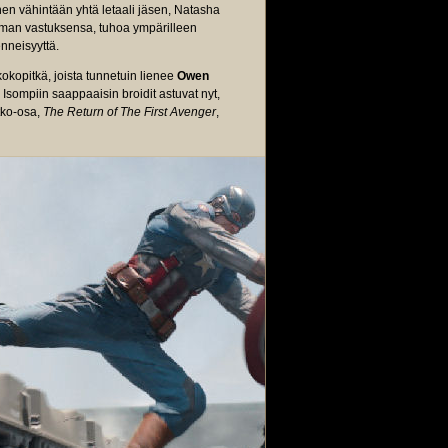
oinen vähintään yhtä letaali jäsen, Natasha
mman vastuksensa, tuhoa ympärilleen
nneisyyttä.
okopitkä, joista tunnetuin lienee
Owen
Isompiin saappaaisin broidit astuvat nyt,
tko-osa,
The Return of The First Avenger
,