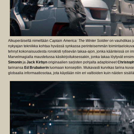
Alkuperäiseltä nimeltään
Captain America: The Winter Soldier
on vauhdikas ja
nykyajan tekniikka kohtaa hyvässä synkassa perinteisemmän toimintaelokuvan.
tehnyt kokonaisuudesta ronskisti rytisevän takaa-ajon, jonka käänteissä on im
Marvelmagialla maustetussa käsikirjoituksessakin, jonka takaa löytyvät ens
Simonin
ja
Jack Kirbyn
originaalien sarjisten pohjalta adaptoineet
Christop
tarinansa
Ed Brubakerin
luomaan konseptiin. Mukavasti kurvikas tarina kuvas
globaalia informaatiosotaa, jota käydään niin eri valtioiden kuin näiden sisällä