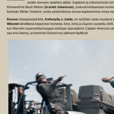
sisälle siinneen salaliiton jäljille. Kapteeni ja erikoisryhmän t
Romanoff eli Black Widow (
Scarlett Johansson
), joutuvat kohtaamaan kovi
kylvävän Winter Soldierin, jonka syntyhistoriaa sivuaa kapteenimme omaa me
Russon
ohjaajaveljeksillä,
Anthonylla
ja
Joella
, on vyöllään vasta muutama k
Wilsonin
tähdittämä keppoinen komedia
Sinä, minä ja Dupree
vuodelta 2006. 
kun Marvelin supersankarisaagan etulinjan operaattorin
Captain American
ja
saa ensi-iltansa, ja hyvinhän Russot nuo jalkineet täyttävät.