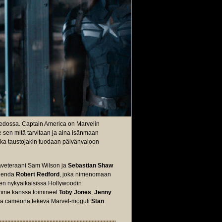
vedossa. Captain America on Marvelin
ee sen mitä tarvitaan ja aina isänmaan
nka taustojakin tuodaan päivänvaloon
javeteraani Sam Wilson ja
Sebastian Shaw
egenda
Robert Redford
, joka nimenomaan
iten nykyaikaisissa Hollywoodin
imme kanssa toimineet
Toby Jones
,
Jenny
ssa cameona tekevä Marvel-moguli
Stan