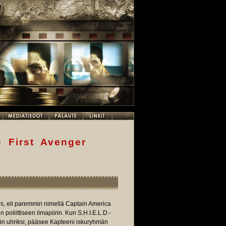
 First Avenger
rs, eli paremmin nimellä Captain America
 poliittiseen ilmapiirin. Kun S.H.I.E.L.D.-
atin uhriksi, pääsee Kapteeni iskuryhmän