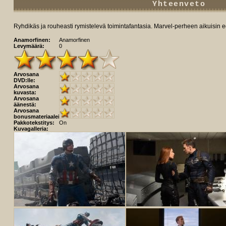
Yhteenveto
Ryhdikäs ja rouheasti rymistelevä toimintafantasia. Marvel-perheen aikuisin e
Anamorfinen:
Anamorfinen
Levymäärä:
0
Arvosana
DVD:lle:
Arvosana
kuvasta:
Arvosana
äänestä:
Arvosana
bonusmateriaaleista:
Pakkotekstitys:
On
Kuvagalleria: