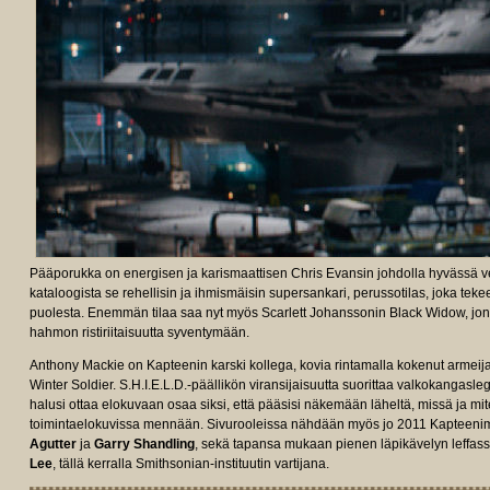
Pääporukka on energisen ja karismaattisen Chris Evansin johdolla hyvässä 
kataloogista se rehellisin ja ihmismäisin supersankari, perussotilas, joka tek
puolesta. Enemmän tilaa saa nyt myös Scarlett Johanssonin Black Widow, jo
hahmon ristiriitaisuutta syventymään.
Anthony Mackie on Kapteenin karski kollega, kovia rintamalla kokenut armei
Winter Soldier. S.H.I.E.L.D.-päällikön viransijaisuutta suorittaa valkokangasl
halusi ottaa elokuvaan osaa siksi, että pääsisi näkemään läheltä, missä ja m
toimintaelokuvissa mennään. Sivurooleissa nähdään myös jo 2011 Kapteen
Agutter
ja
Garry Shandling
, sekä tapansa mukaan pienen läpikävelyn leffa
Lee
, tällä kerralla Smithsonian-instituutin vartijana.