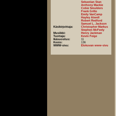
Sebastian Stan
Anthony Mackie
Cobie Smulders
Frank Grillo
Emily VanCamp
Hayley Atwell
Robert Redford
Samuel L. Jackson
Käsikirjoittaja:
Christopher Markus
Stephen McFeely
Musiikki:
Henry Jackman
Tuottaja:
Kevin Feige
Ikäsuositus:
11
Kesto:
136
WWW-sivu:
Elokuvan www-sivu