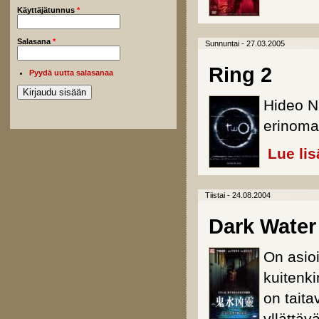
Käyttäjätunnus
*
Salasana
*
Sunnuntai - 27.03.2005
Ring 2
Pyydä uutta salasanaa
Hideo N
erinomai
Lue lis
Tiistai - 24.08.2004
Dark Water
On asioi
kuitenk
on taita