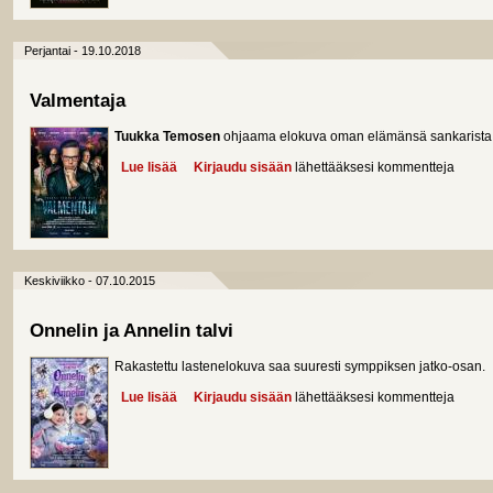
Perjantai - 19.10.2018
Valmentaja
Tuukka Temosen
ohjaama elokuva oman elämänsä sankarista
Lue lisää
about Valmentaja
Kirjaudu sisään
lähettääksesi kommentteja
Keskiviikko - 07.10.2015
Onnelin ja Annelin talvi
Rakastettu lastenelokuva saa suuresti symppiksen jatko-osan.
Lue lisää
about Onnelin ja Annelin talvi
Kirjaudu sisään
lähettääksesi kommentteja