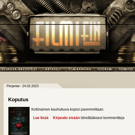
Perjantai - 24.02.2023
Koputus
Kotimainen kauhukuva kopioi paremmiltaan.
Lue lisää
about Koputus
Kirjaudu sisään
lähettääksesi kommentteja