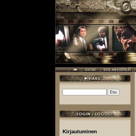
Hyppää pääsisältöön
Etsi
Hakulomake
Kirjautuminen