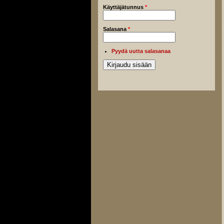
Käyttäjätunnus
*
Salasana
*
Pyydä uutta salasanaa