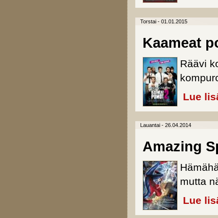
Torstai - 01.01.2015
Kaameat p
Räävi k
kompuro
Lue lis
Lauantai - 26.04.2014
Amazing Sp
Hämähäk
mutta n
Lue lis