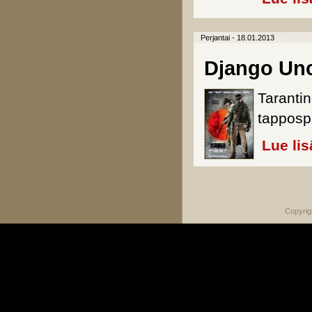
Perjantai - 18.01.2013
Django Un
Tarantin
tapposp
Lue lis
Sivut
Copyrig