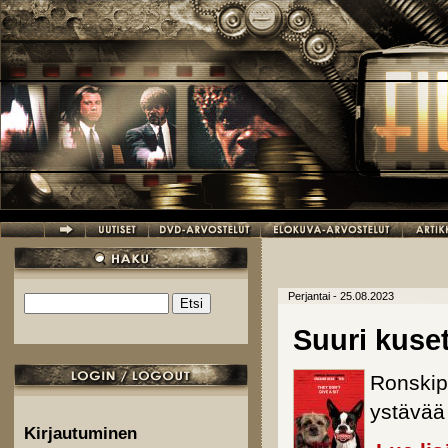
Hyppää pääsisältöön
Perjantai - 25.08.2023
Etsi
Hakulomake
Suuri kuse
Ronskip
ystävää
Kirjautuminen