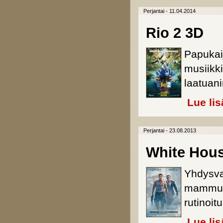
Perjantai - 11.04.2014
Rio 2 3D
Papukai
musiikki
laatuan
Lue lis
Perjantai - 23.08.2013
White Hou
Yhdysval
mammutt
rutinoit
Lue lis