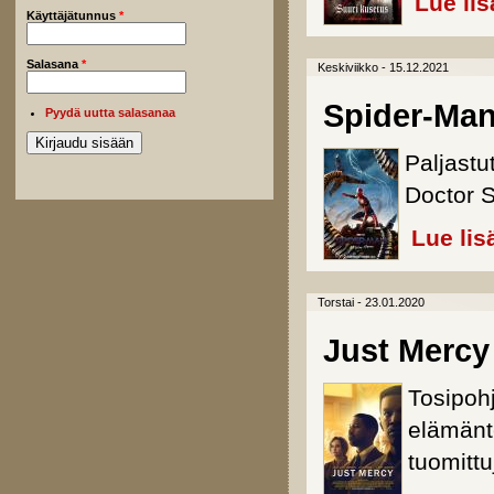
Lue lis
Käyttäjätunnus
*
Salasana
*
Keskiviikko - 15.12.2021
Spider-Ma
Pyydä uutta salasanaa
Paljastu
Doctor S
Lue lis
Torstai - 23.01.2020
Just Mercy
Tosipohj
elämänt
tuomittu