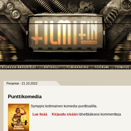
Perjantai - 21.10.2022
Punttikomedia
Symppis kotimainen komedia punttisalilta.
Lue lisää
about Punttikomedia
Kirjaudu sisään
lähettääksesi kommentteja