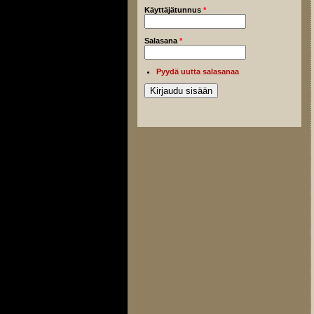
Käyttäjätunnus
*
Salasana
*
Pyydä uutta salasanaa