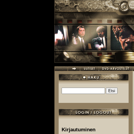
Hyppää pääsisältöön
Etsi
Hakulomake
Kirjautuminen