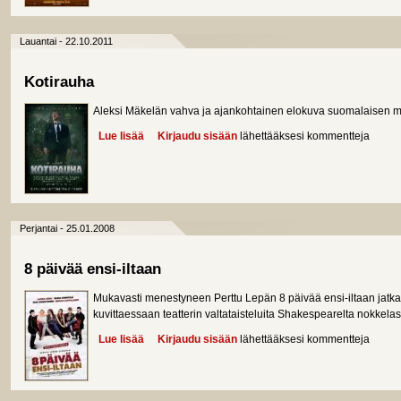
Lauantai - 22.10.2011
Kotirauha
Aleksi Mäkelän vahva ja ajankohtainen elokuva suomalaisen m
Lue lisää
about Kotirauha
Kirjaudu sisään
lähettääksesi kommentteja
Perjantai - 25.01.2008
8 päivää ensi-iltaan
Mukavasti menestyneen Perttu Lepän 8 päivää ensi-iltaan jatkaa 
kuvittaessaan teatterin valtataisteluita Shakespearelta nokkelas
Lue lisää
about 8 päivää ensi-iltaan
Kirjaudu sisään
lähettääksesi kommentteja