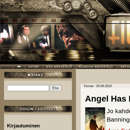
Hyppää pääsisältöön
Torstai - 29.08.2019
Etsi
Hakulomake
Angel Has 
Jo kahde
Banning 
Kirjautuminen