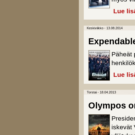
Lue lis
Keskiviikko - 13.08.2014
Expendable
Päheät p
henkilö
Lue lis
Torstai - 18.04.2013
Olympos on
Presiden
iskevät