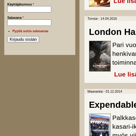
Lue lis
Käyttäjätunnus
*
Salasana
*
Torstai - 14.04.2016
London Has
Pyydä uutta salasanaa
Pari vuo
henkivar
toiminna
Lue lis
Maanantai - 01.12.2014
Expendable
Palkkas
kasari-i
myös vi