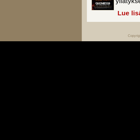
yllätyk
Lue lis
Copyrig