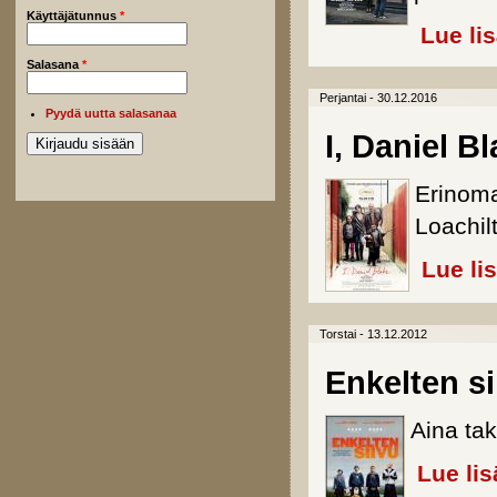
Käyttäjätunnus
*
Lue li
Salasana
*
Perjantai - 30.12.2016
Pyydä uutta salasanaa
I, Daniel B
Erinoma
Loachil
Lue li
Torstai - 13.12.2012
Enkelten si
Aina tak
Lue lis