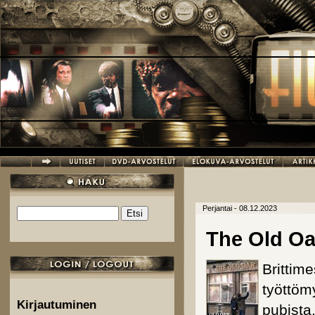
Hyppää pääsisältöön
Perjantai - 08.12.2023
Etsi
Hakulomake
The Old O
Brittime
työttöm
Kirjautuminen
pubista