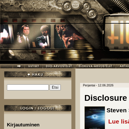
Hyppää pääsisältöön
Perjantai - 12.06.2026
Etsi
Hakulomake
Disclosure
Steven 
Lue lis
Kirjautuminen