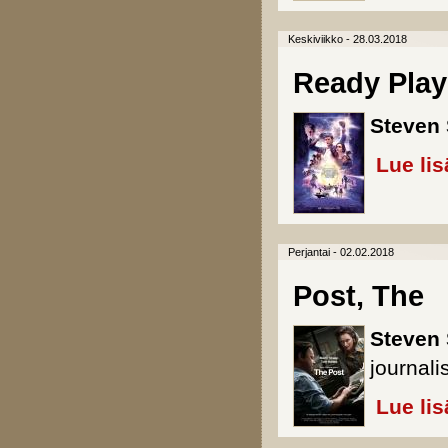
Keskiviikko - 28.03.2018
Ready Play
Steven 
Lue lis
Perjantai - 02.02.2018
Post, The
Steven 
journalis
Lue lis