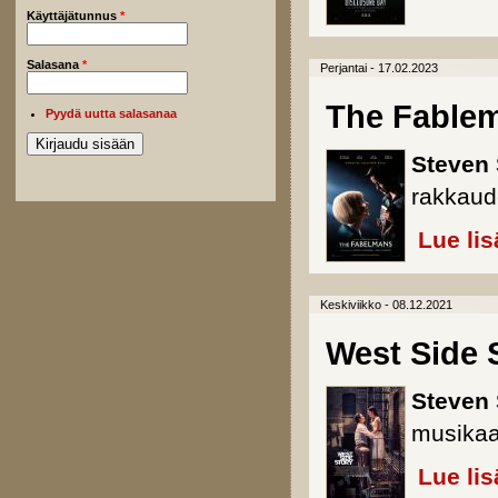
Käyttäjätunnus
*
Salasana
*
Perjantai - 17.02.2023
The Fable
Pyydä uutta salasanaa
Steven 
rakkaud
Lue lis
Keskiviikko - 08.12.2021
West Side 
Steven 
musikaal
Lue lis