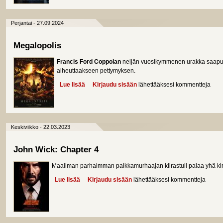
Perjantai - 27.09.2024
Megalopolis
Francis Ford Coppolan
neljän vuosikymmenen urakka saapuu 
aiheuttaakseen pettymyksen.
Lue lisää
about Megalopolis
Kirjaudu sisään
lähettääksesi kommentteja
Keskiviikko - 22.03.2023
John Wick: Chapter 4
Maailman parhaimman palkkamurhaajan kiirastuli palaa yhä k
Lue lisää
about John Wick: Chapter 4
Kirjaudu sisään
lähettääksesi kommentteja