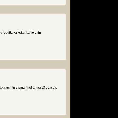
lopulta valkokankaille vain
irkkaammin saagan neljännessä osassa.