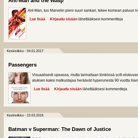
Ant-Man and the Wasp
Ant-Man, tuo Marvelin pieni suuri sankari, tekee komean paluun 
Lue lisää
about Ant-Man and the Wasp
Kirjaudu sisään
lähettääksesi kommentteja
Keskiviikko - 04.01.2017
Passengers
Visuaalisesti upeassa, mutta tarinaltaan tönkössä scifi-elokuv
aluksen kaksi matkustajaa heräävät hyperunesta 90 vuotta liian 
Lue lisää
about Passengers
Kirjaudu sisään
lähettääksesi kommentteja
Keskiviikko - 23.03.2016
Batman v Superman: The Dawn of Justice