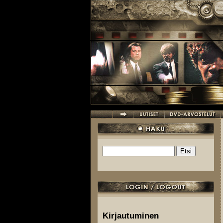
Hyppää pääsisältöön
Etsi
Hakulomake
Kirjautuminen