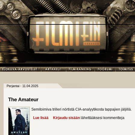
Perjantai - 11.04.2025
The Amateur
Semitoimiva trilleri nörtistä CIA-analyytikosta tappajien jäljillä.
Lue lisää
about The Amateur
Kirjaudu sisään
lähettääksesi kommentteja