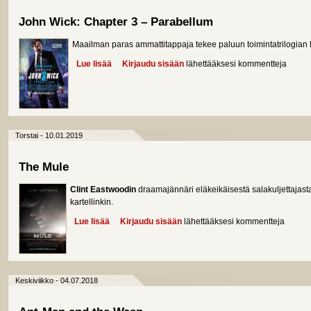
John Wick: Chapter 3 – Parabellum
Maailman paras ammattitappaja tekee paluun toimintatrilogian 
Lue lisää
about John Wick: Chapter 3 – Parabellum
Kirjaudu sisään
lähettääksesi kommentteja
Torstai - 10.01.2019
The Mule
Clint Eastwoodin
draamajännäri eläkeikäisestä salakuljettajasta
kartellinkin.
Lue lisää
about The Mule
Kirjaudu sisään
lähettääksesi kommentteja
Keskiviikko - 04.07.2018