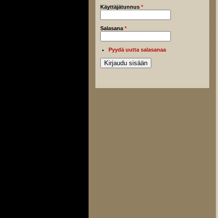
Käyttäjätunnus
*
Salasana
*
Pyydä uutta salasanaa