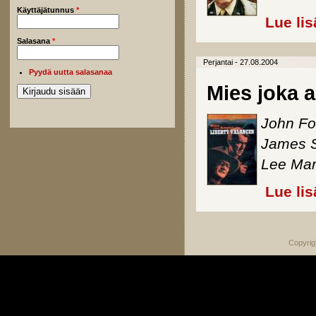
Käyttäjätunnus
*
Lue lis
Salasana
*
Perjantai - 27.08.2004
Pyydä uutta salasanaa
Mies joka 
John Fo
James S
Lee Mar
Lue lis
Copyrig