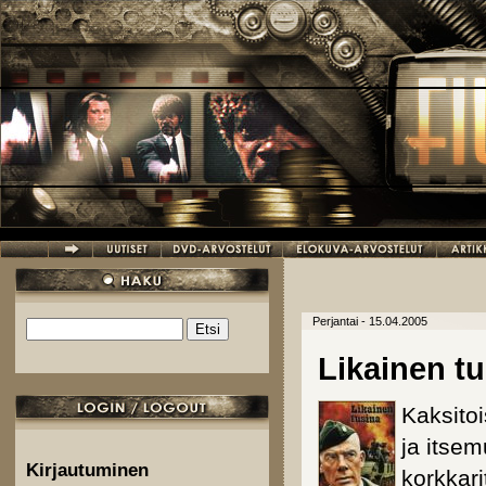
Hyppää pääsisältöön
Perjantai - 15.04.2005
Etsi
Hakulomake
Likainen t
Kaksitoi
ja itsem
Kirjautuminen
korkkari