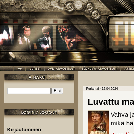
Hyppää pääsisältöön
Perjantai - 12.04.2024
Etsi
Hakulomake
Luvattu m
Vahva ja
mikä hä
Kirjautuminen