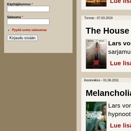
Lue lis
Käyttäjätunnus
*
Salasana
*
Torstai - 07.03.2019
The House 
Pyydä uutta salasanaa
Lars vo
sarjamu
Lue lis
Keskiviikko - 01.06.2011
Melancholi
Lars vo
hypnoot
Lue lis