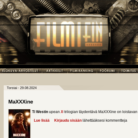
Torstai - 29.08.2024
MaXXXine
Ti Westin
upean
X
-trilogian täydentävä MaXXXine on loistava
Lue lisää
about MaXXXine
Kirjaudu sisään
lähettääksesi kommentteja