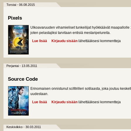
Torstai - 06.08.2015
Pixels
Ulkoavaruuden vihamieliset tunkeilijat hyökkäävät maapallol
joten pelastajiksi tarvitaan entisiä mestaripelureita.
Lue lisää
about Pixels
Kirjaudu sisään
lähettääksesi kommentteja
Perjantai - 13.05.2011
Source Code
Erinomaisen onnistunut scifitrilleri sotilaasta, joka joutuu keske
uudestaan.
Lue lisää
about Source Code
Kirjaudu sisään
lähettääksesi kommentteja
Keskiviikko - 30.03.2011