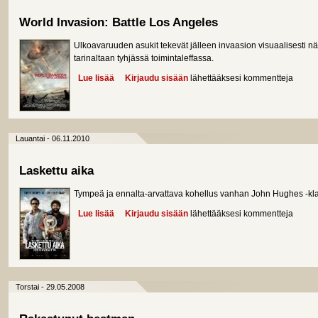
World Invasion: Battle Los Angeles
Ulkoavaruuden asukit tekevät jälleen invaasion visuaalisesti 
tarinaltaan tyhjässä toimintaleffassa.
Lue lisää
about World Invasion: Battle Los Angeles
Kirjaudu sisään
lähettääksesi kommentteja
Lauantai - 06.11.2010
Laskettu aika
Tympeä ja ennalta-arvattava kohellus vanhan John Hughes -kla
Lue lisää
about Laskettu aika
Kirjaudu sisään
lähettääksesi kommentteja
Torstai - 29.05.2008