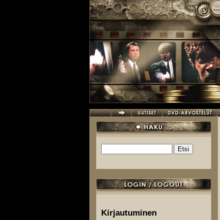
Hyppää pääsisältöön
Etsi
Hakulomake
Kirjautuminen