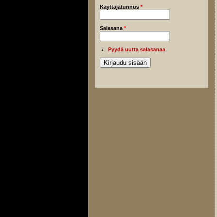
Käyttäjätunnus
*
Salasana
*
Pyydä uutta salasanaa