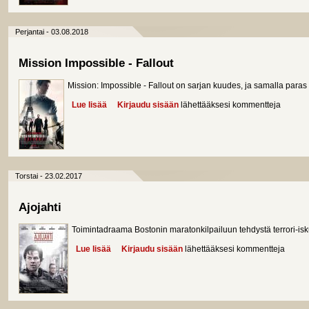
Perjantai - 03.08.2018
Mission Impossible - Fallout
Mission: Impossible - Fallout on sarjan kuudes, ja samalla paras
Lue lisää
about Mission Impossible - Fallout
Kirjaudu sisään
lähettääksesi kommentteja
Torstai - 23.02.2017
Ajojahti
Toimintadraama Bostonin maratonkilpailuun tehdystä terrori-i
Lue lisää
about Ajojahti
Kirjaudu sisään
lähettääksesi kommentteja