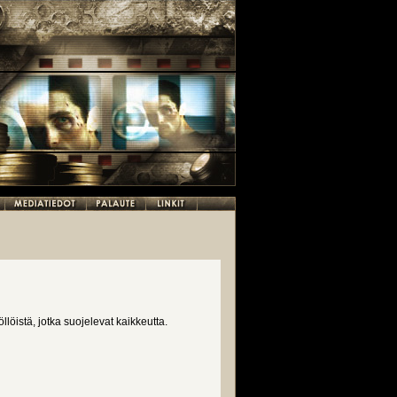
öistä, jotka suojelevat kaikkeutta.