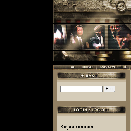
Hyppää pääsisältöön
Etsi
Hakulomake
Kirjautuminen