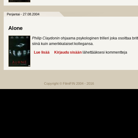
Perjantai - 27.08.2004
Alone
Philip Claydonin
ohjaama psykologinen trilleri joka osoittaa britt
siinä kuin amerikkalaiset kollegansa.
Lue lisää
about Alone
Kirjaudu sisään
lähettääksesi kommentteja
Copyright © FilmiFIN 2004 - 2016