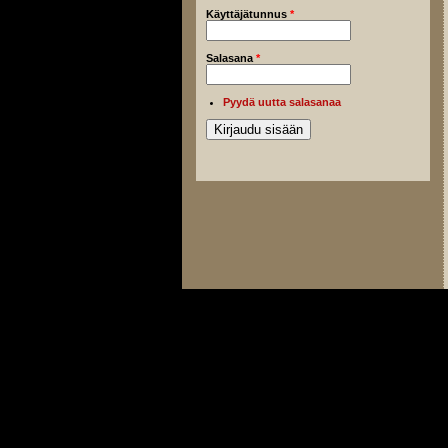
Käyttäjätunnus
*
Salasana
*
Pyydä uutta salasanaa