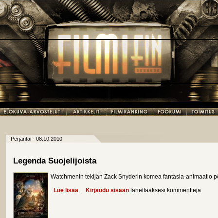
Perjantai - 08.10.2010
Legenda Suojelijoista
Watchmenin tekijän Zack Snyderin komea fantasia-animaatio pöll
Lue lisää
about Legenda Suojelijoista
Kirjaudu sisään
lähettääksesi kommentteja