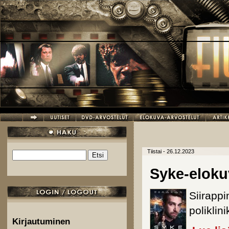
Hyppää pääsisältöön
Tiistai - 26.12.2023
Etsi
Hakulomake
Syke-eloku
Siirappi
poliklini
Kirjautuminen