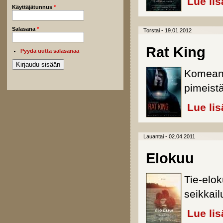
Lue lis
Käyttäjätunnus
*
Salasana
*
Torstai - 19.01.2012
Rat King
Pyydä uutta salasanaa
Komean 
pimeist
Lue lis
Lauantai - 02.04.2011
Elokuu
Tie-elo
seikkail
Lue lis