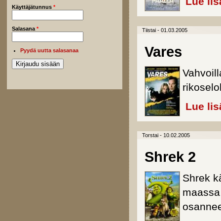
Lue lis
Käyttäjätunnus
*
Salasana
*
Tiistai - 01.03.2005
Vares
Pyydä uutta salasanaa
Vahvoil
rikoselo
Lue lis
Torstai - 10.02.2005
Shrek 2
Shrek k
maassa 
osanneet