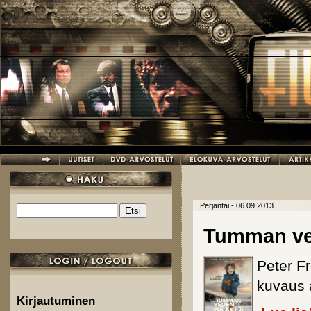
Hyppää pääsisältöön
Perjantai - 06.09.2013
Etsi
Hakulomake
Tumman ve
Peter F
kuvaus 
Kirjautuminen