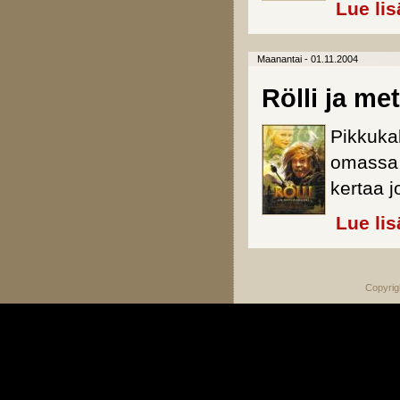
Lue lis
Maanantai - 01.11.2004
Rölli ja me
Pikkukak
omassa 
kertaa j
Lue lis
Copyrig