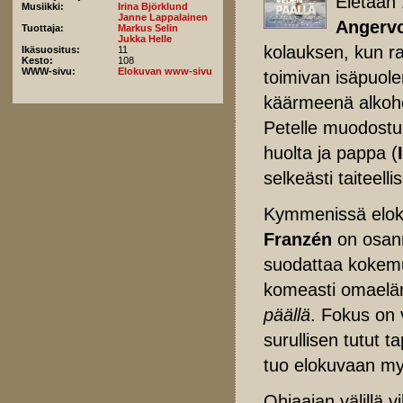
Eletään
Musiikki:
Irina Björklund
Janne Lappalainen
Angerv
Tuottaja:
Markus Selin
Jukka Helle
kolauksen, kun ra
Ikäsuositus:
11
Kesto:
108
WWW-sivu:
Elokuvan www-sivu
toimivan isäpuole
käärmeenä alkoho
Petelle muodos
huolta ja pappa (
selkeästi taiteell
Kymmenissä elokuv
Franzén
on osann
suodattaa kokemu
komeasti omaeläm
päällä
. Fokus on v
surullisen tutut 
tuo elokuvaan myös
Ohjaajan välillä v