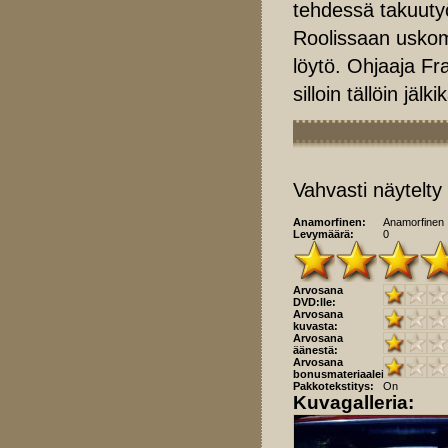
tehdessä takuuty
Roolissaan uskoma
löytö. Ohjaaja Fr
silloin tällöin j
Vahvasti näytelty
Anamorfinen:
Anamorfinen
Levymäärä:
0
Arvosana
DVD:lle:
Arvosana
kuvasta:
Arvosana
äänestä:
Arvosana
bonusmateriaaleista:
Pakkotekstitys:
On
Kuvagalleria: