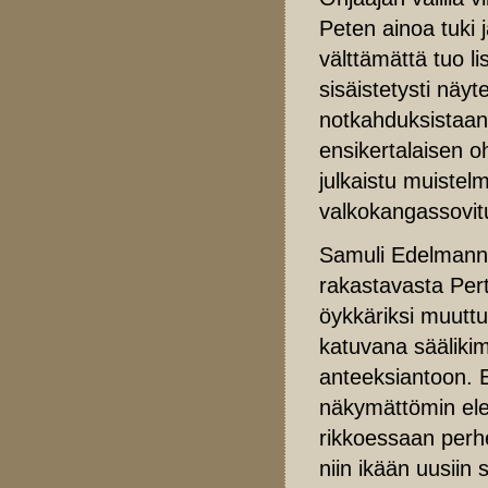
Peten ainoa tuki j
välttämättä tuo li
sisäistetysti näyt
notkahduksistaan
ensikertalaisen o
julkaistu muistel
valkokangassovitu
Samuli Edelmann 
rakastavasta Pert
öykkäriksi muutt
katuvana säälikim
anteeksiantoon. 
näkymättömin elei
rikkoessaan perh
niin ikään uusiin