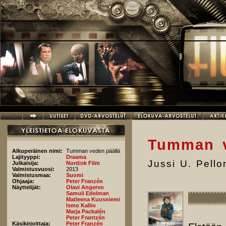
Hyppää pääsisältöön
Tumman v
Alkuperäinen nimi:
Tumman veden päällä
Lajityyppi:
Draama
Jussi U. Pell
Julkaisija:
Nordisk Film
Valmistusvuosi:
2013
Valmistusmaa:
Suomi
Ohjaaja:
Peter Franzén
Näyttelijät:
Olavi Angervo
Samuli Edelman
Matleena Kuusniemi
Ismo Kallio
Marja Packalén
Peter Frantzén
Käsikirjoittaja:
Peter Franzén