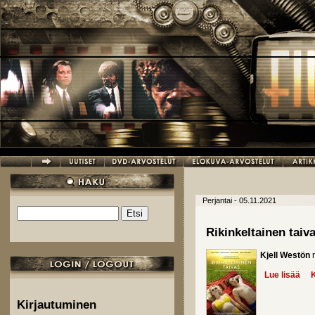
Hyppää pääsisältöön
Perjantai - 05.11.2021
Etsi
Hakulomake
Rikinkeltainen taiv
Kjell Westön
r
Lue lisää
abo
K
Kirjautuminen