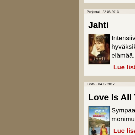
Perjantai - 22.03.2013
Jahti
Intensii
hyväksik
elämää.
Lue lis
Tiistai - 04.12.2012
Love Is Al
Sympaat
monimuo
Lue lis