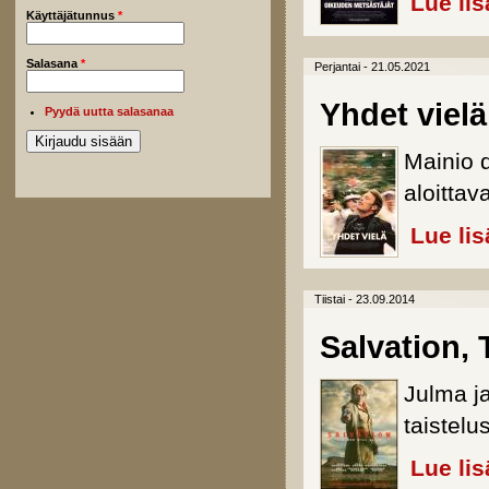
Lue lis
Käyttäjätunnus
*
Salasana
*
Perjantai - 21.05.2021
Yhdet vielä
Pyydä uutta salasanaa
Mainio 
aloittav
Lue lis
Tiistai - 23.09.2014
Salvation, 
Julma j
taistelu
Lue lis