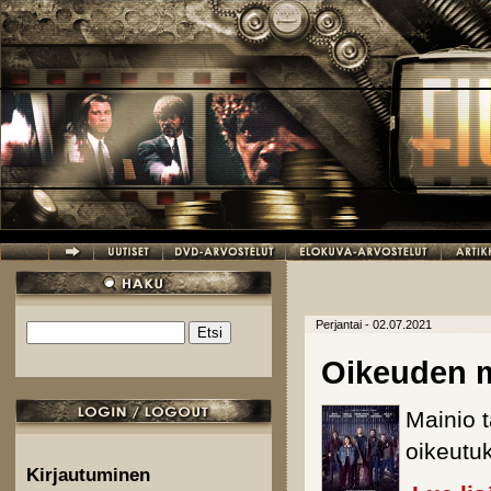
Hyppää pääsisältöön
Perjantai - 02.07.2021
Etsi
Hakulomake
Oikeuden m
Mainio t
oikeutu
Kirjautuminen