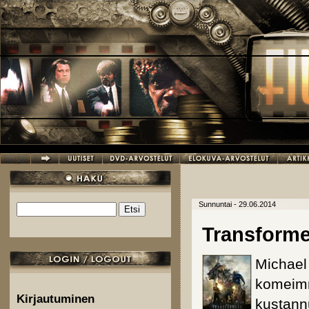
Hyppää pääsisältöön
Sunnuntai - 29.06.2014
Etsi
Hakulomake
Transforme
Michael
komeimma
Kirjautuminen
kustann