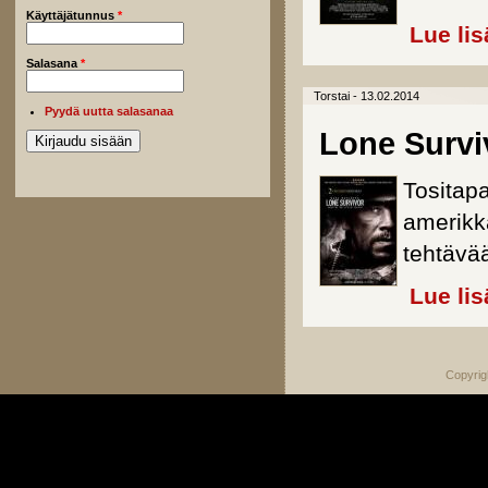
Käyttäjätunnus
*
Lue lis
Salasana
*
Torstai - 13.02.2014
Pyydä uutta salasanaa
Lone Survi
Tositap
amerikka
tehtävä
Lue lis
Copyrig