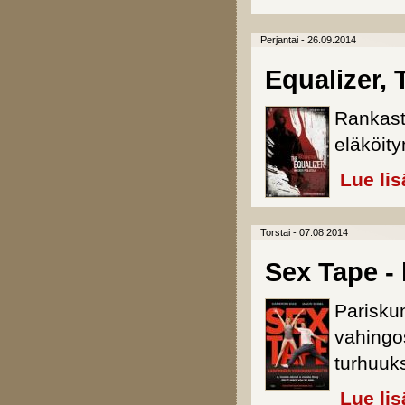
Perjantai - 26.09.2014
Equalizer,
Rankasti
eläköity
Lue lis
Torstai - 07.08.2014
Sex Tape -
Pariskun
vahingo
turhuuk
Lue lis