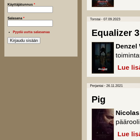
Käyttäjätunnus
*
Salasana
*
Torstai - 07.09.2023
Equalizer 3
Pyydä uutta salasanaa
Denzel
toimint
Lue lis
Perjantai - 26.11.2021
Pig
Nicola
päärooli
Lue lis