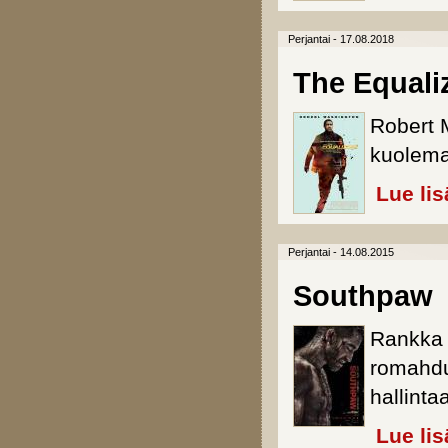
Perjantai - 17.08.2018
The Equali
Robert 
kuolema
Lue lis
Perjantai - 14.08.2015
Southpaw
Rankka 
romahdu
hallinta
Lue lis