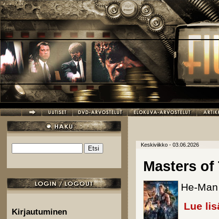
Hyppää pääsisältöön
Keskiviikko - 03.06.2026
Etsi
Hakulomake
Masters of
He-Man 
Lue lis
Kirjautuminen