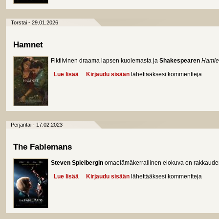
Torstai - 29.01.2026
Hamnet
Fiktiivinen draama lapsen kuolemasta ja
Shakespearen
Hamle
Lue lisää
about Hamnet
Kirjaudu sisään
lähettääksesi kommentteja
Perjantai - 17.02.2023
The Fablemans
Steven Spielbergin
omaelämäkerrallinen elokuva on rakkaudent
Lue lisää
about The Fablemans
Kirjaudu sisään
lähettääksesi kommentteja