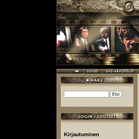
Hyppää pääsisältöön
Etsi
Hakulomake
Kirjautuminen