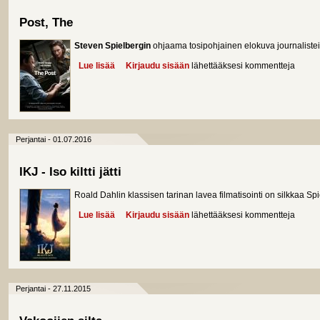
Post, The
Steven Spielbergin
ohjaama tosipohjainen elokuva journalisteist
Lue lisää
about Post, The
Kirjaudu sisään
lähettääksesi kommentteja
Perjantai - 01.07.2016
IKJ - Iso kiltti jätti
Roald Dahlin klassisen tarinan lavea filmatisointi on silkkaa Sp
Lue lisää
about IKJ - Iso kiltti jätti
Kirjaudu sisään
lähettääksesi kommentteja
Perjantai - 27.11.2015