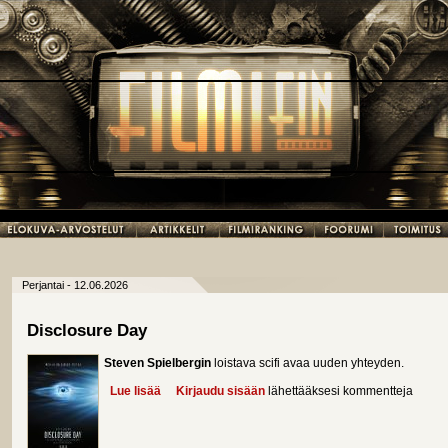
Perjantai - 12.06.2026
Disclosure Day
Steven Spielbergin
loistava scifi avaa uuden yhteyden.
Lue lisää
about Disclosure Day
Kirjaudu sisään
lähettääksesi kommentteja