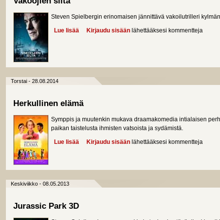
Vakoojien silta
Steven Spielbergin erinomaisen jännittävä vakoilutrilleri kylmä
Lue lisää
about Vakoojien silta
Kirjaudu sisään
lähettääksesi kommentteja
Torstai - 28.08.2014
Herkullinen elämä
Symppis ja muutenkin mukava draamakomedia intialaisen perhe
paikan taistelusta ihmisten vatsoista ja sydämistä.
Lue lisää
about Herkullinen elämä
Kirjaudu sisään
lähettääksesi kommentteja
Keskiviikko - 08.05.2013
Jurassic Park 3D