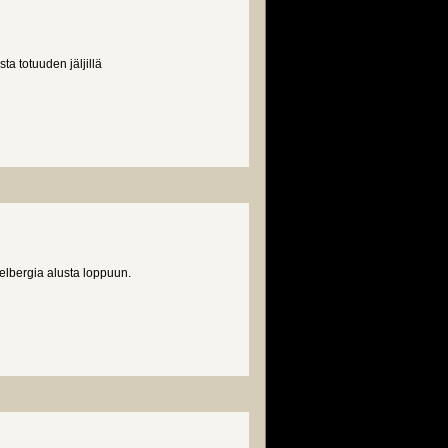
a totuuden jäljillä
ielbergia alusta loppuun.