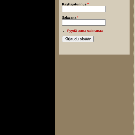
Käyttäjätunnus
*
Salasana
*
Pyydä uutta salasanaa