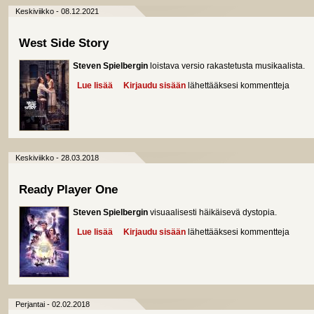
Keskiviikko - 08.12.2021
West Side Story
Steven Spielbergin
loistava versio rakastetusta musikaalista.
Lue lisää
about West Side Story
Kirjaudu sisään
lähettääksesi kommentteja
Keskiviikko - 28.03.2018
Ready Player One
Steven Spielbergin
visuaalisesti häikäisevä dystopia.
Lue lisää
about Ready Player One
Kirjaudu sisään
lähettääksesi kommentteja
Perjantai - 02.02.2018