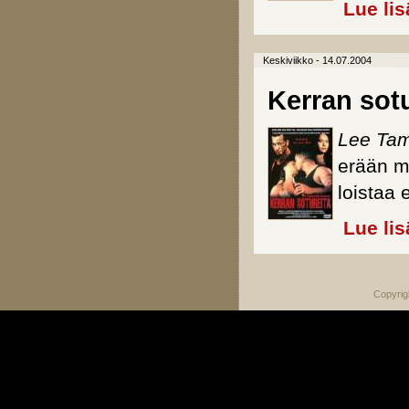
Lue lis
Keskiviikko - 14.07.2004
Kerran sotu
Lee Tam
erään m
loistaa
Lue lis
Copyrig