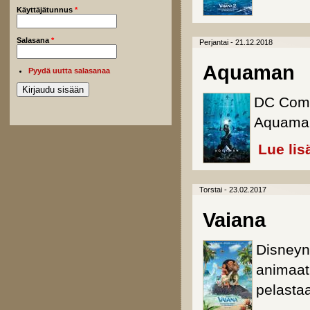
Käyttäjätunnus
*
Salasana
*
Perjantai - 21.12.2018
Aquaman
Pyydä uutta salasanaa
DC Comic
Aquaman
Lue lis
Torstai - 23.02.2017
Vaiana
Disneyn
animaati
pelasta