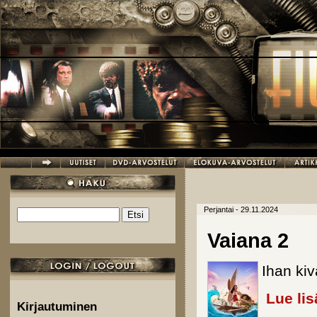
Hyppää pääsisältöön
Perjantai - 29.11.2024
Etsi
Hakulomake
Vaiana 2
Ihan kiva
Lue lis
Kirjautuminen